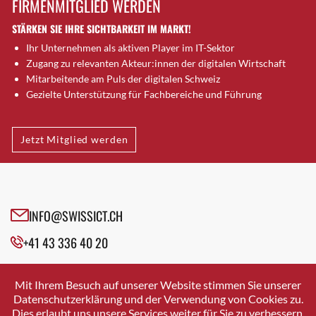
FIRMENMITGLIED WERDEN
Brütten
STÄRKEN SIE IHRE SICHTBARKEIT IM MARKT!
Bubendorf
Ihr Unternehmen als aktiven Player im IT-Sektor
Bubikon
Zugang zu relevanten Akteur:innen der digitalen Wirtschaft
Buchs (SG)
Mitarbeitende am Puls der digitalen Schweiz
Burgdorf
Gezielte Unterstützung für Fachbereiche und Führung
Bäretswil
Bülach
Jetzt Mitglied werden
Cazis
Cham
Chur
Crissier
INFO@SWISSICT.CH
Davos Platz
+41 43 336 40 20
Davos Platz 1
Dierikon
SWISSICT
VULKANSTRASSE 120
Dietikon
Mit Ihrem Besuch auf unserer Website stimmen Sie unserer
8048 ZURICH
Datenschutzerklärung und der Verwendung von Cookies zu.
Dietlikon
Dies erlaubt uns unsere Services weiter für Sie zu verbessern.