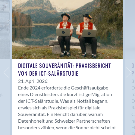
Anwil
Appenzell
Au SG
Baar
Baden
Balsthal
Balzers
Basel
DIGITALE SOUVERÄNITÄT: PRAXISBERICHT
D
VON DER ICT-SALÄRSTUDIE
P
Bassersdorf
Belp
21. April 2026:
3
Ende 2024 erforderte die Geschäftsaufgabe
D
Bendern
gt
eines Dienstleisters die kurzfristige Migration
f
Benken (SG)
der ICT-Salärstudie. Was als Notfall begann,
D
Bergdietikon
erwies sich als Praxisbeispiel für digitale
R
Berlin
Souveränität. Ein Bericht darüber, warum
C
Datenhoheit und Schweizer Partnerschaften
h
Bern
besonders zählen, wenn die Sonne nicht scheint.
H
Bern - Liebefeld
F