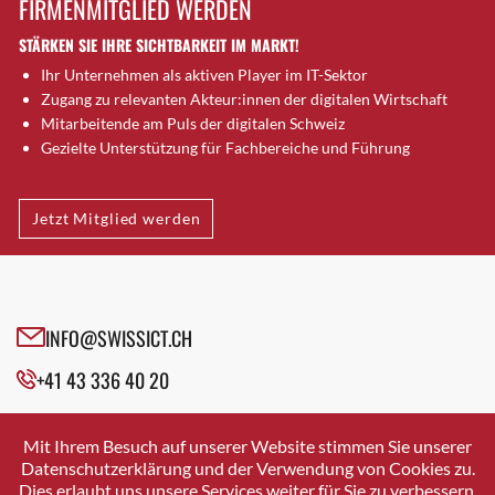
FIRMENMITGLIED WERDEN
Brugg AG
STÄRKEN SIE IHRE SICHTBARKEIT IM MARKT!
Brütten
Ihr Unternehmen als aktiven Player im IT-Sektor
Bubendorf
Zugang zu relevanten Akteur:innen der digitalen Wirtschaft
Bubikon
Mitarbeitende am Puls der digitalen Schweiz
Buchs (SG)
Gezielte Unterstützung für Fachbereiche und Führung
Burgdorf
Bäretswil
Jetzt Mitglied werden
Bülach
Cazis
Cham
Chur
INFO@SWISSICT.CH
Crissier
+41 43 336 40 20
Davos Platz
Davos Platz 1
SWISSICT
VULKANSTRASSE 120
Dierikon
Mit Ihrem Besuch auf unserer Website stimmen Sie unserer
8048 ZURICH
Datenschutzerklärung und der Verwendung von Cookies zu.
Dietikon
Dies erlaubt uns unsere Services weiter für Sie zu verbessern.