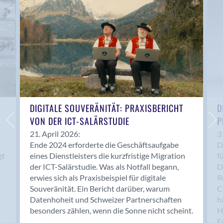
Anwil
Appenzell
Au SG
Baar
Baden
Balsthal
Balzers
Basel
DIGITALE SOUVERÄNITÄT: PRAXISBERICHT
D
VON DER ICT-SALÄRSTUDIE
P
Bassersdorf
Belp
21. April 2026:
3
Ende 2024 erforderte die Geschäftsaufgabe
D
Bendern
gt
eines Dienstleisters die kurzfristige Migration
f
Benken (SG)
der ICT-Salärstudie. Was als Notfall begann,
D
Bergdietikon
erwies sich als Praxisbeispiel für digitale
R
Berlin
Souveränität. Ein Bericht darüber, warum
C
Datenhoheit und Schweizer Partnerschaften
h
Bern
besonders zählen, wenn die Sonne nicht scheint.
H
Bern - Liebefeld
F