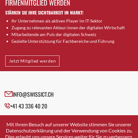
FIRMENMITGLIED WERDEN
Brugg AG
STÄRKEN SIE IHRE SICHTBARKEIT IM MARKT!
Brütten
Ihr Unternehmen als aktiven Player im IT-Sektor
Bubendorf
Zugang zu relevanten Akteur:innen der digitalen Wirtschaft
Bubikon
Mitarbeitende am Puls der digitalen Schweiz
Buchs (SG)
Gezielte Unterstützung für Fachbereiche und Führung
Burgdorf
Bäretswil
Jetzt Mitglied werden
Bülach
Cazis
Cham
Chur
INFO@SWISSICT.CH
Crissier
+41 43 336 40 20
Davos Platz
Davos Platz 1
SWISSICT
VULKANSTRASSE 120
Dierikon
Mit Ihrem Besuch auf unserer Website stimmen Sie unserer
8048 ZURICH
Datenschutzerklärung und der Verwendung von Cookies zu.
Dietikon
Dies erlaubt uns unsere Services weiter für Sie zu verbessern.