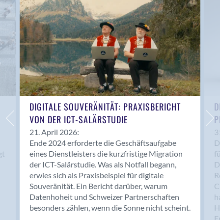
Anwil
Appenzell
Au SG
Baar
Baden
Balsthal
Balzers
Basel
DIGITALE SOUVERÄNITÄT: PRAXISBERICHT
D
VON DER ICT-SALÄRSTUDIE
P
Bassersdorf
Belp
21. April 2026:
3
Ende 2024 erforderte die Geschäftsaufgabe
D
Bendern
gt
eines Dienstleisters die kurzfristige Migration
f
Benken (SG)
der ICT-Salärstudie. Was als Notfall begann,
D
Bergdietikon
erwies sich als Praxisbeispiel für digitale
R
Berlin
Souveränität. Ein Bericht darüber, warum
C
Datenhoheit und Schweizer Partnerschaften
h
Bern
besonders zählen, wenn die Sonne nicht scheint.
H
Bern - Liebefeld
F