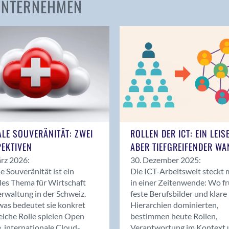
 UNTERNEHMEN
Amden
Andelfingen
Anwil
Appenzell
Au SG
Baar
Baden
Balsthal
Balzers
ALE SOUVERÄNITÄT: ZWEI
ROLLEN DER ICT: EIN LEIS
Basel
EKTIVEN
ABER TIEFGREIFENDER WA
Bassersdorf
rz 2026:
30. Dezember 2025:
Belp
le Souveränität ist ein
Die ICT-Arbeitswelt steckt 
Bendern
les Thema für Wirtschaft
in einer Zeitenwende: Wo f
Benken (SG)
rwaltung in der Schweiz.
feste Berufsbilder und klare
as bedeutet sie konkret
Hierarchien dominierten,
Bergdietikon
lche Rolle spielen Open
bestimmen heute Rollen,
Berlin
, internationale Cloud-
Verantwortung im Kontext 