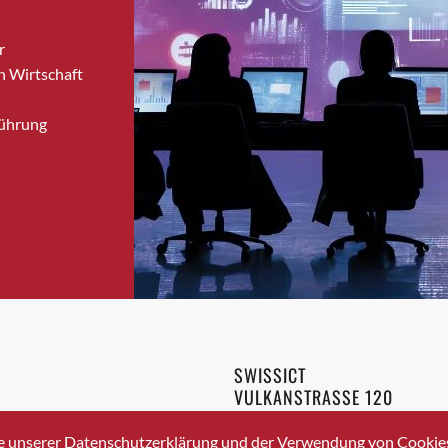
Brugg
r
Brugg AG
n Wirtschaft
Brütten
Bubendorf
Führung
Bubikon
Buchs (SG)
Burgdorf
Bäretswil
Bülach
Cazis
Cham
Chur
Crissier
SWISSICT
Davos Platz
VULKANSTRASSE 120
Davos Platz 1
8048 ZURICH
3 336 40 20
Dierikon
e unserer Datenschutzerklärung und der Verwendung von Cookies 