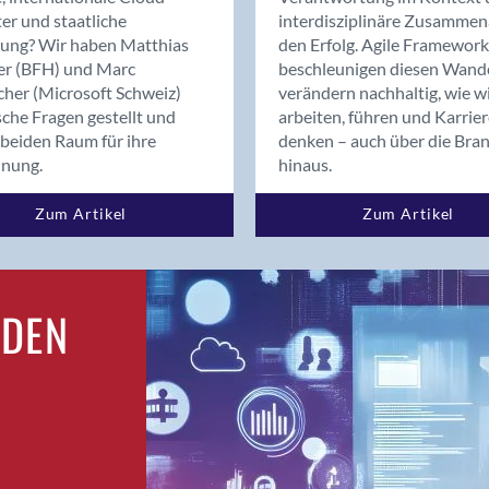
Bern
er und staatliche
interdisziplinäre Zusammen
Bern - Liebefeld
rung? Wir haben Matthias
den Erfolg. Agile Framework
er (BFH) und Marc
beschleunigen diesen Wand
Bern 15
cher (Microsoft Schweiz)
verändern nachhaltig, wie w
Bern 22
sche Fragen gestellt und
arbeiten, führen und Karrie
Bern 65
beiden Raum für ihre
denken – auch über die Bra
Bern 9
dnung.
hinaus.
Bern-Zollikofen
Zum Artikel
Zum Artikel
Biel/Bienne
Binningen
Bolligen
Bonaduz
RDEN
Bonstetten
Bottighofen
Bremgarten bei Bern
Brig
Brig-Glis
Bronschhofen