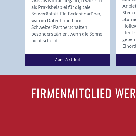
Was als Notfall begann, erwies sich
Anbiet
als Praxisbeispiel für digitale
Steue
Souveränität. Ein Bericht darüber,
Stürm
warum Datenhoheit und
Holits
Schweizer Partnerschaften
identi
besonders zählen, wenn die Sonne
geben 
nicht scheint.
Einor
Zum Artikel
FIRMENMITGLIED WE