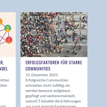
ER,
ERFOLGSFAKTOREN FÜR STARKE
NDEL
COMMUNITIES
15. Dezember 2025:
mitten
Erfolgreiche Communities
rüher
entstehen nicht zufällig, sie
werden bewusst aufgebaut,
gepflegt und weiterentwickelt.
swissICT bündelt die Erfahrungen
und
aus rund zwanzig Fachgruppen.