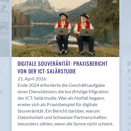
Anwil
Appenzell
Au SG
Baar
Baden
Balsthal
Balzers
Basel
DIGITALE SOUVERÄNITÄT: PRAXISBERICHT
D
VON DER ICT-SALÄRSTUDIE
P
Bassersdorf
Belp
21. April 2026:
3
Ende 2024 erforderte die Geschäftsaufgabe
D
Bendern
gt
eines Dienstleisters die kurzfristige Migration
f
Benken (SG)
der ICT-Salärstudie. Was als Notfall begann,
D
Bergdietikon
erwies sich als Praxisbeispiel für digitale
R
Berlin
Souveränität. Ein Bericht darüber, warum
C
Datenhoheit und Schweizer Partnerschaften
h
Bern
besonders zählen, wenn die Sonne nicht scheint.
H
Bern - Liebefeld
F