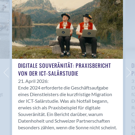
Anwil
Appenzell
Au SG
Baar
Baden
Balsthal
Balzers
Basel
DIGITALE SOUVERÄNITÄT: PRAXISBERICHT
D
VON DER ICT-SALÄRSTUDIE
P
Bassersdorf
Belp
21. April 2026:
3
Ende 2024 erforderte die Geschäftsaufgabe
D
Bendern
gt
eines Dienstleisters die kurzfristige Migration
f
Benken (SG)
der ICT-Salärstudie. Was als Notfall begann,
D
Bergdietikon
erwies sich als Praxisbeispiel für digitale
R
Berlin
Souveränität. Ein Bericht darüber, warum
C
Datenhoheit und Schweizer Partnerschaften
h
Bern
besonders zählen, wenn die Sonne nicht scheint.
H
Bern - Liebefeld
F