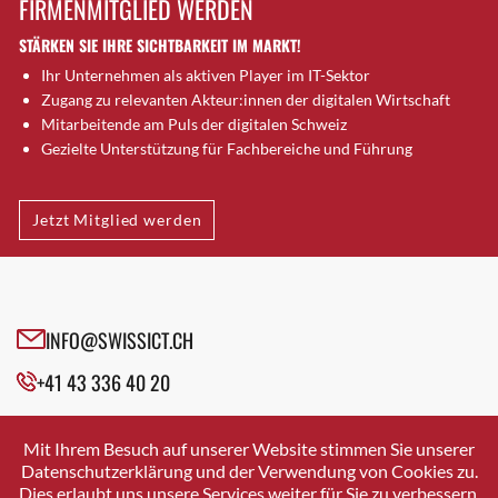
FIRMENMITGLIED WERDEN
Brugg AG
STÄRKEN SIE IHRE SICHTBARKEIT IM MARKT!
Brütten
Ihr Unternehmen als aktiven Player im IT-Sektor
Bubendorf
Zugang zu relevanten Akteur:innen der digitalen Wirtschaft
Bubikon
Mitarbeitende am Puls der digitalen Schweiz
Buchs (SG)
Gezielte Unterstützung für Fachbereiche und Führung
Burgdorf
Bäretswil
Jetzt Mitglied werden
Bülach
Cazis
Cham
Chur
INFO@SWISSICT.CH
Crissier
+41 43 336 40 20
Davos Platz
Davos Platz 1
SWISSICT
VULKANSTRASSE 120
Dierikon
Mit Ihrem Besuch auf unserer Website stimmen Sie unserer
8048 ZURICH
Datenschutzerklärung und der Verwendung von Cookies zu.
Dietikon
Dies erlaubt uns unsere Services weiter für Sie zu verbessern.