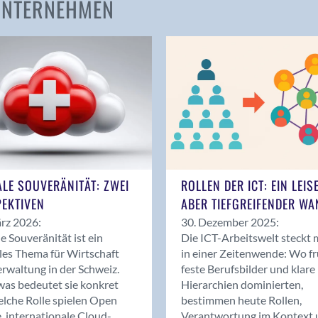
 UNTERNEHMEN
Amden
Andelfingen
Anwil
Appenzell
Au SG
Baar
Baden
Balsthal
Balzers
ALE SOUVERÄNITÄT: ZWEI
ROLLEN DER ICT: EIN LEIS
Basel
EKTIVEN
ABER TIEFGREIFENDER WA
Bassersdorf
rz 2026:
30. Dezember 2025:
Belp
le Souveränität ist ein
Die ICT-Arbeitswelt steckt 
Bendern
les Thema für Wirtschaft
in einer Zeitenwende: Wo f
Benken (SG)
rwaltung in der Schweiz.
feste Berufsbilder und klare
as bedeutet sie konkret
Hierarchien dominierten,
Bergdietikon
lche Rolle spielen Open
bestimmen heute Rollen,
Berlin
, internationale Cloud-
Verantwortung im Kontext 