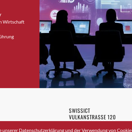
Bronschhofen
r
Brugg
n Wirtschaft
Brugg AG
Brütten
Führung
Bubendorf
Bubikon
Buchs (SG)
Burgdorf
Bäretswil
Bülach
Cazis
Cham
Chur
SWISSICT
Crissier
VULKANSTRASSE 120
Davos Platz
8048 ZURICH
3 336 40 20
Davos Platz 1
e unserer Datenschutzerklärung und der Verwendung von Cookies 