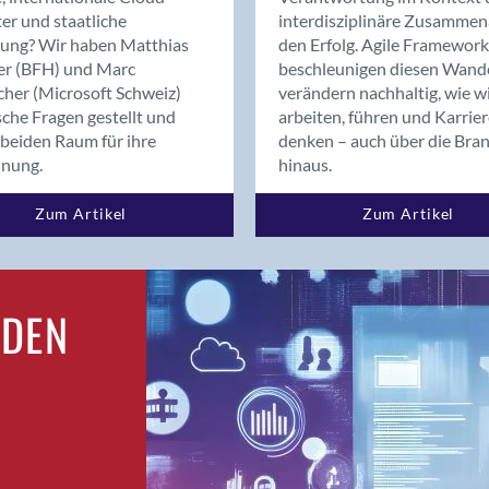
Bern
er und staatliche
interdisziplinäre Zusammen
Bern - Liebefeld
rung? Wir haben Matthias
den Erfolg. Agile Framework
er (BFH) und Marc
beschleunigen diesen Wand
Bern 15
cher (Microsoft Schweiz)
verändern nachhaltig, wie w
Bern 22
sche Fragen gestellt und
arbeiten, führen und Karrie
Bern 65
beiden Raum für ihre
denken – auch über die Bra
Bern 9
dnung.
hinaus.
Bern-Zollikofen
Zum Artikel
Zum Artikel
Biel/Bienne
Binningen
Birsfelden
Bolligen
RDEN
Bonaduz
Bonstetten
Bottighofen
Bremgarten bei Bern
Brig
Brig-Glis