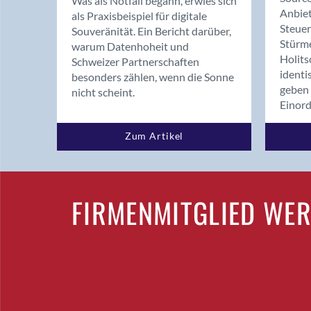
Was als Notfall begann, erwies sich
Anbiet
als Praxisbeispiel für digitale
Steue
Souveränität. Ein Bericht darüber,
Stürm
warum Datenhoheit und
Holits
Schweizer Partnerschaften
identi
besonders zählen, wenn die Sonne
geben 
nicht scheint.
Einor
Zum Artikel
FIRMENMITGLIED WE