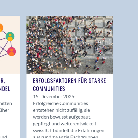
ER,
ERFOLGSFAKTOREN FÜR STARKE
NDEL
COMMUNITIES
15. Dezember 2025:
mitten
Erfolgreiche Communities
rüher
entstehen nicht zufällig, sie
werden bewusst aufgebaut,
gepflegt und weiterentwickelt.
swissICT bündelt die Erfahrungen
und
aus rund zwanzig Fachgruppen.