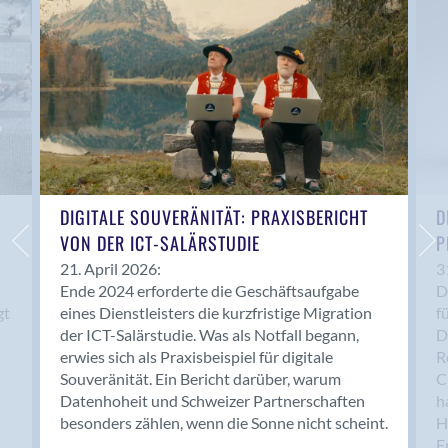
Anwil
Appenzell
Au SG
Baar
Baden
Balsthal
Balzers
Basel
DIGITALE SOUVERÄNITÄT: PRAXISBERICHT
D
VON DER ICT-SALÄRSTUDIE
P
Bassersdorf
Belp
21. April 2026:
3
Ende 2024 erforderte die Geschäftsaufgabe
D
Bendern
gt
eines Dienstleisters die kurzfristige Migration
f
Benken (SG)
der ICT-Salärstudie. Was als Notfall begann,
D
Bergdietikon
erwies sich als Praxisbeispiel für digitale
R
Berlin
Souveränität. Ein Bericht darüber, warum
C
Datenhoheit und Schweizer Partnerschaften
h
Bern
besonders zählen, wenn die Sonne nicht scheint.
H
Bern - Liebefeld
F