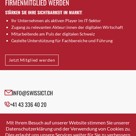
FIRMENMITGLIED WERDEN
Brütten
STÄRKEN SIE IHRE SICHTBARKEIT IM MARKT!
Bubendorf
Ihr Unternehmen als aktiven Player im IT-Sektor
Bubikon
Zugang zu relevanten Akteur:innen der digitalen Wirtschaft
Buchs (SG)
Mitarbeitende am Puls der digitalen Schweiz
Burgdorf
Gezielte Unterstützung für Fachbereiche und Führung
Bäretswil
Bülach
Jetzt Mitglied werden
Cazis
Cham
Chur
Crissier
INFO@SWISSICT.CH
Davos Platz
+41 43 336 40 20
Davos Platz 1
Dierikon
SWISSICT
VULKANSTRASSE 120
Dietikon
Mit Ihrem Besuch auf unserer Website stimmen Sie unserer
8048 ZURICH
Datenschutzerklärung und der Verwendung von Cookies zu.
Dietlikon
Dies erlaubt uns unsere Services weiter für Sie zu verbessern.