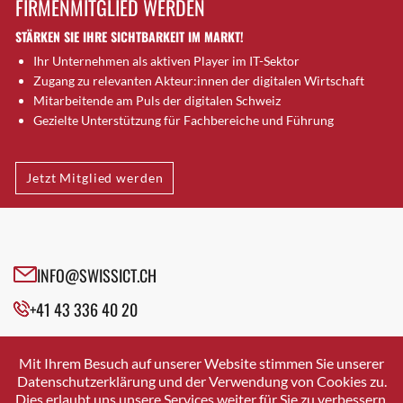
FIRMENMITGLIED WERDEN
Brütten
STÄRKEN SIE IHRE SICHTBARKEIT IM MARKT!
Bubendorf
Ihr Unternehmen als aktiven Player im IT-Sektor
Bubikon
Zugang zu relevanten Akteur:innen der digitalen Wirtschaft
Buchs (SG)
Mitarbeitende am Puls der digitalen Schweiz
Burgdorf
Gezielte Unterstützung für Fachbereiche und Führung
Bäretswil
Bülach
Jetzt Mitglied werden
Cazis
Cham
Chur
Crissier
INFO@SWISSICT.CH
Davos Platz
+41 43 336 40 20
Davos Platz 1
Dierikon
SWISSICT
VULKANSTRASSE 120
Dietikon
Mit Ihrem Besuch auf unserer Website stimmen Sie unserer
8048 ZURICH
Datenschutzerklärung und der Verwendung von Cookies zu.
Dietlikon
Dies erlaubt uns unsere Services weiter für Sie zu verbessern.