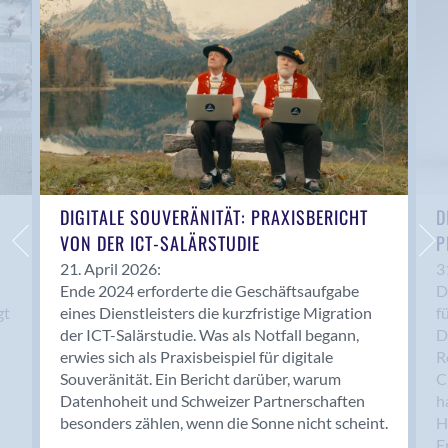
Anwil
Appenzell
Au SG
Baar
Baden
Balsthal
Balzers
Basel
DIGITALE SOUVERÄNITÄT: PRAXISBERICHT
D
VON DER ICT-SALÄRSTUDIE
P
Bassersdorf
Belp
21. April 2026:
3
Ende 2024 erforderte die Geschäftsaufgabe
D
Bendern
gt
eines Dienstleisters die kurzfristige Migration
f
Benken (SG)
der ICT-Salärstudie. Was als Notfall begann,
D
Bergdietikon
erwies sich als Praxisbeispiel für digitale
R
Berlin
Souveränität. Ein Bericht darüber, warum
C
Datenhoheit und Schweizer Partnerschaften
h
Bern
besonders zählen, wenn die Sonne nicht scheint.
H
Bern - Liebefeld
F