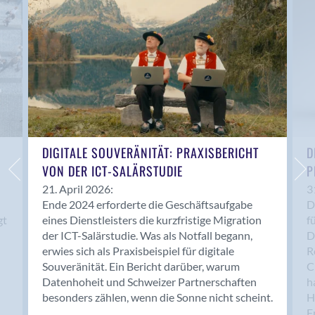
Anwil
Appenzell
Au SG
Baar
Baden
Balsthal
Balzers
Basel
DIGITALE SOUVERÄNITÄT: PRAXISBERICHT
D
VON DER ICT-SALÄRSTUDIE
P
Bassersdorf
Belp
21. April 2026:
3
Ende 2024 erforderte die Geschäftsaufgabe
D
Bendern
gt
eines Dienstleisters die kurzfristige Migration
f
Benken (SG)
der ICT-Salärstudie. Was als Notfall begann,
D
Bergdietikon
erwies sich als Praxisbeispiel für digitale
R
Berlin
Souveränität. Ein Bericht darüber, warum
C
Datenhoheit und Schweizer Partnerschaften
h
Bern
besonders zählen, wenn die Sonne nicht scheint.
H
Bern - Liebefeld
F