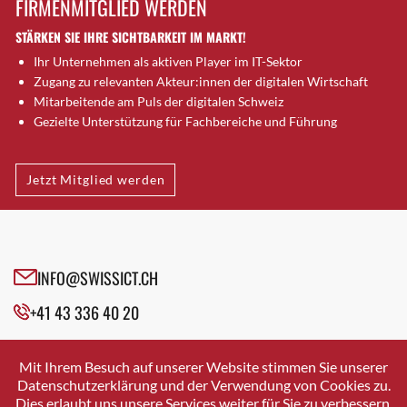
FIRMENMITGLIED WERDEN
Brugg AG
STÄRKEN SIE IHRE SICHTBARKEIT IM MARKT!
Brütten
Ihr Unternehmen als aktiven Player im IT-Sektor
Bubendorf
Zugang zu relevanten Akteur:innen der digitalen Wirtschaft
Bubikon
Mitarbeitende am Puls der digitalen Schweiz
Buchs (SG)
Gezielte Unterstützung für Fachbereiche und Führung
Burgdorf
Bäretswil
Jetzt Mitglied werden
Bülach
Cazis
Cham
Chur
INFO@SWISSICT.CH
Crissier
+41 43 336 40 20
Davos Platz
Davos Platz 1
SWISSICT
VULKANSTRASSE 120
Dierikon
Mit Ihrem Besuch auf unserer Website stimmen Sie unserer
8048 ZURICH
Datenschutzerklärung und der Verwendung von Cookies zu.
Dietikon
Dies erlaubt uns unsere Services weiter für Sie zu verbessern.