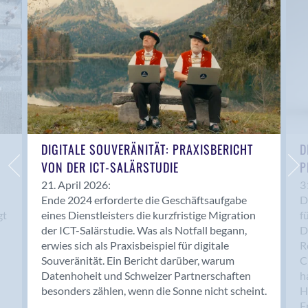
Anwil
Appenzell
Au SG
Baar
Baden
Balsthal
Balzers
Basel
DIGITALE SOUVERÄNITÄT: PRAXISBERICHT
D
VON DER ICT-SALÄRSTUDIE
P
Bassersdorf
Belp
21. April 2026:
3
Ende 2024 erforderte die Geschäftsaufgabe
D
Bendern
gt
eines Dienstleisters die kurzfristige Migration
f
Benken (SG)
der ICT-Salärstudie. Was als Notfall begann,
D
Bergdietikon
erwies sich als Praxisbeispiel für digitale
R
Berlin
Souveränität. Ein Bericht darüber, warum
C
Datenhoheit und Schweizer Partnerschaften
h
Bern
besonders zählen, wenn die Sonne nicht scheint.
H
Bern - Liebefeld
F