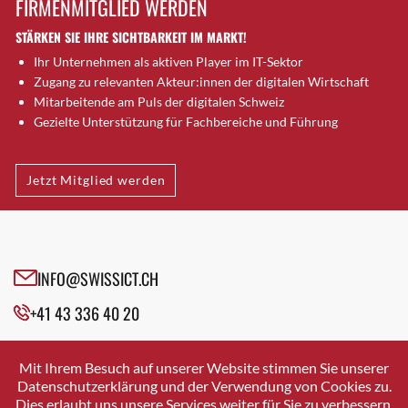
FIRMENMITGLIED WERDEN
Brütten
STÄRKEN SIE IHRE SICHTBARKEIT IM MARKT!
Bubendorf
Ihr Unternehmen als aktiven Player im IT-Sektor
Bubikon
Zugang zu relevanten Akteur:innen der digitalen Wirtschaft
Buchs (SG)
Mitarbeitende am Puls der digitalen Schweiz
Burgdorf
Gezielte Unterstützung für Fachbereiche und Führung
Bäretswil
Bülach
Jetzt Mitglied werden
Cazis
Cham
Chur
Crissier
INFO@SWISSICT.CH
Davos Platz
+41 43 336 40 20
Davos Platz 1
Dierikon
SWISSICT
VULKANSTRASSE 120
Dietikon
Mit Ihrem Besuch auf unserer Website stimmen Sie unserer
8048 ZURICH
Datenschutzerklärung und der Verwendung von Cookies zu.
Dietlikon
Dies erlaubt uns unsere Services weiter für Sie zu verbessern.