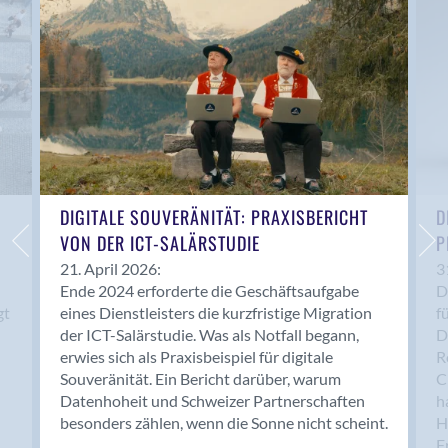
Anwil
Appenzell
Au SG
Baar
Baden
Balsthal
Balzers
Basel
DIGITALE SOUVERÄNITÄT: PRAXISBERICHT
D
VON DER ICT-SALÄRSTUDIE
P
Bassersdorf
Belp
21. April 2026:
3
Ende 2024 erforderte die Geschäftsaufgabe
D
Bendern
gt
eines Dienstleisters die kurzfristige Migration
f
Benken (SG)
der ICT-Salärstudie. Was als Notfall begann,
D
Bergdietikon
erwies sich als Praxisbeispiel für digitale
R
Berlin
Souveränität. Ein Bericht darüber, warum
C
Datenhoheit und Schweizer Partnerschaften
h
Bern
besonders zählen, wenn die Sonne nicht scheint.
H
Bern - Liebefeld
F