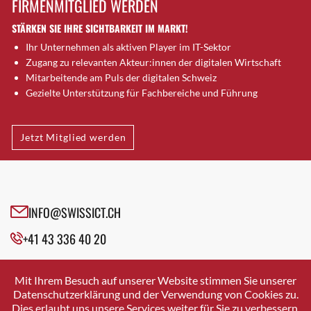
FIRMENMITGLIED WERDEN
Brugg AG
STÄRKEN SIE IHRE SICHTBARKEIT IM MARKT!
Brütten
Ihr Unternehmen als aktiven Player im IT-Sektor
Bubendorf
Zugang zu relevanten Akteur:innen der digitalen Wirtschaft
Bubikon
Mitarbeitende am Puls der digitalen Schweiz
Buchs (SG)
Gezielte Unterstützung für Fachbereiche und Führung
Burgdorf
Bäretswil
Jetzt Mitglied werden
Bülach
Cazis
Cham
Chur
INFO@SWISSICT.CH
Crissier
+41 43 336 40 20
Davos Platz
Davos Platz 1
SWISSICT
VULKANSTRASSE 120
Dierikon
Mit Ihrem Besuch auf unserer Website stimmen Sie unserer
8048 ZURICH
Datenschutzerklärung und der Verwendung von Cookies zu.
Dietikon
Dies erlaubt uns unsere Services weiter für Sie zu verbessern.