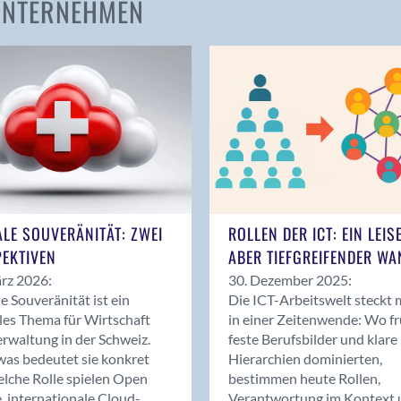
 UNTERNEHMEN
Amden
Andelfingen
Anwil
Appenzell
Au SG
Baar
Baden
Balsthal
Balzers
ALE SOUVERÄNITÄT: ZWEI
ROLLEN DER ICT: EIN LEIS
Basel
EKTIVEN
ABER TIEFGREIFENDER WA
Bassersdorf
rz 2026:
30. Dezember 2025:
Belp
le Souveränität ist ein
Die ICT-Arbeitswelt steckt 
Bendern
les Thema für Wirtschaft
in einer Zeitenwende: Wo f
Benken (SG)
rwaltung in der Schweiz.
feste Berufsbilder und klare
as bedeutet sie konkret
Hierarchien dominierten,
Bergdietikon
lche Rolle spielen Open
bestimmen heute Rollen,
Berlin
, internationale Cloud-
Verantwortung im Kontext 