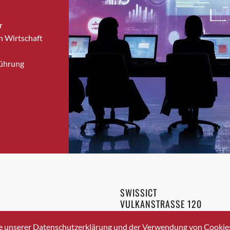
Bronschhofen
r
Brugg
n Wirtschaft
Brugg AG
Brütten
Führung
Bubendorf
Bubikon
Buchs (SG)
Burgdorf
Bäretswil
Bülach
Cazis
Cham
Chur
SWISSICT
Crissier
VULKANSTRASSE 120
Davos Platz
8048 ZURICH
3 336 40 20
Davos Platz 1
e unserer Datenschutzerklärung und der Verwendung von Cookies 