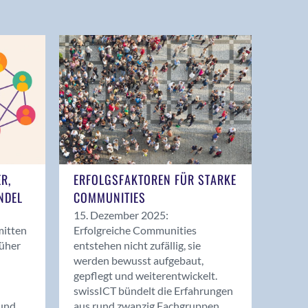
ER,
ERFOLGSFAKTOREN FÜR STARKE
NDEL
COMMUNITIES
15. Dezember 2025:
mitten
Erfolgreiche Communities
rüher
entstehen nicht zufällig, sie
werden bewusst aufgebaut,
gepflegt und weiterentwickelt.
swissICT bündelt die Erfahrungen
und
aus rund zwanzig Fachgruppen.