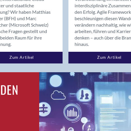
Bern
er und staatliche
interdisziplinäre Zusammen
Bern - Liebefeld
rung? Wir haben Matthias
den Erfolg. Agile Framework
er (BFH) und Marc
beschleunigen diesen Wand
Bern 15
cher (Microsoft Schweiz)
verändern nachhaltig, wie w
Bern 22
sche Fragen gestellt und
arbeiten, führen und Karrie
Bern 65
beiden Raum für ihre
denken – auch über die Bra
Bern 9
dnung.
hinaus.
Bern-Zollikofen
Zum Artikel
Zum Artikel
Biel/Bienne
Binningen
Birsfelden
Bolligen
RDEN
Bonaduz
Bonstetten
Bottighofen
Bremgarten bei Bern
Brig
Brig-Glis