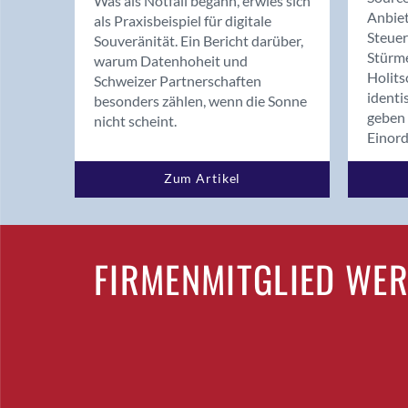
Was als Notfall begann, erwies sich
Anbiet
als Praxisbeispiel für digitale
Steue
Souveränität. Ein Bericht darüber,
Stürm
warum Datenhoheit und
Holits
Schweizer Partnerschaften
identi
besonders zählen, wenn die Sonne
geben 
nicht scheint.
Einor
Zum Artikel
FIRMENMITGLIED WE