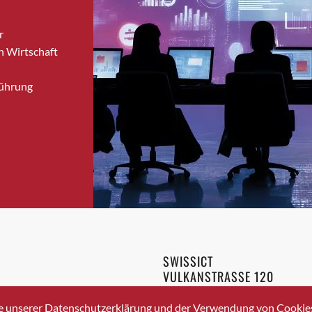
Bronschhofen
r
Brugg
n Wirtschaft
Brugg AG
Brütten
Führung
Bubendorf
Bubikon
Buchs (SG)
Burgdorf
Bäretswil
Bülach
Cazis
Cham
Chur
SWISSICT
Crissier
VULKANSTRASSE 120
Davos Platz
8048 ZURICH
3 336 40 20
Davos Platz 1
e unserer Datenschutzerklärung und der Verwendung von Cookies 