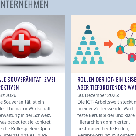
 UNTERNEHMEN
Amden
Andelfingen
Anwil
Appenzell
Au SG
Baar
Baden
Balsthal
Balzers
ALE SOUVERÄNITÄT: ZWEI
ROLLEN DER ICT: EIN LEIS
Basel
EKTIVEN
ABER TIEFGREIFENDER WA
Bassersdorf
rz 2026:
30. Dezember 2025:
Belp
le Souveränität ist ein
Die ICT-Arbeitswelt steckt 
Bendern
les Thema für Wirtschaft
in einer Zeitenwende: Wo f
Benken (SG)
rwaltung in der Schweiz.
feste Berufsbilder und klare
as bedeutet sie konkret
Hierarchien dominierten,
Bergdietikon
lche Rolle spielen Open
bestimmen heute Rollen,
Berlin
, internationale Cloud-
Verantwortung im Kontext 