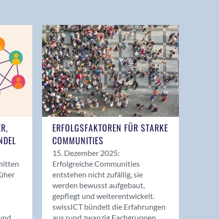
ER,
ERFOLGSFAKTOREN FÜR STARKE
NDEL
COMMUNITIES
15. Dezember 2025:
mitten
Erfolgreiche Communities
rüher
entstehen nicht zufällig, sie
werden bewusst aufgebaut,
gepflegt und weiterentwickelt.
swissICT bündelt die Erfahrungen
und
aus rund zwanzig Fachgruppen.