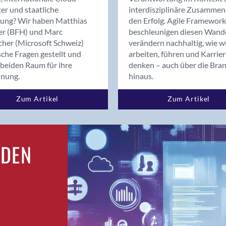
Bern
er und staatliche
interdisziplinäre Zusammen
Bern - Liebefeld
rung? Wir haben Matthias
den Erfolg. Agile Framework
er (BFH) und Marc
beschleunigen diesen Wand
Bern 15
cher (Microsoft Schweiz)
verändern nachhaltig, wie w
Bern 22
sche Fragen gestellt und
arbeiten, führen und Karrie
Bern 65
beiden Raum für ihre
denken – auch über die Bra
Bern 9
dnung.
hinaus.
Bern-Zollikofen
Zum Artikel
Zum Artikel
Biel/Bienne
Binningen
Birsfelden
Bolligen
RDEN
Bonaduz
Bonstetten
Bottighofen
Bremgarten bei Bern
Brig
Brig-Glis