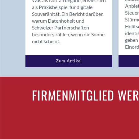
Was als Notfall begann, erwies sich
Anbiet
als Praxisbeispiel für digitale
Steue
Souveränität. Ein Bericht darüber,
Stürm
warum Datenhoheit und
Holits
Schweizer Partnerschaften
identi
besonders zählen, wenn die Sonne
geben 
nicht scheint.
Einor
Zum Artikel
FIRMENMITGLIED WE