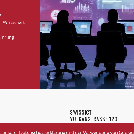
Brugg
r
Brugg AG
n Wirtschaft
Brütten
Bubendorf
Führung
Bubikon
Buchs (SG)
Burgdorf
Bäretswil
Bülach
Cazis
Cham
Chur
Crissier
SWISSICT
Davos Platz
VULKANSTRASSE 120
Davos Platz 1
8048 ZURICH
3 336 40 20
Dierikon
e unserer Datenschutzerklärung und der Verwendung von Cookies 