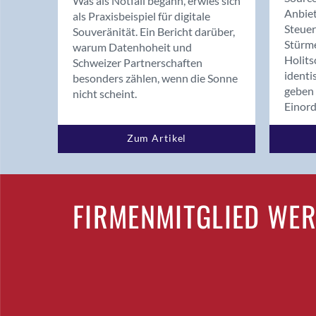
Was als Notfall begann, erwies sich
Anbiet
als Praxisbeispiel für digitale
Steue
Souveränität. Ein Bericht darüber,
Stürm
warum Datenhoheit und
Holits
Schweizer Partnerschaften
identi
besonders zählen, wenn die Sonne
geben 
nicht scheint.
Einor
Zum Artikel
FIRMENMITGLIED WE