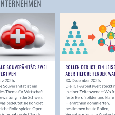
 UNTERNEHMEN
Amden
Andelfingen
Anwil
Appenzell
Au SG
Baar
Baden
Balsthal
Balzers
ALE SOUVERÄNITÄT: ZWEI
ROLLEN DER ICT: EIN LEIS
Basel
EKTIVEN
ABER TIEFGREIFENDER WA
Bassersdorf
rz 2026:
30. Dezember 2025:
Belp
le Souveränität ist ein
Die ICT-Arbeitswelt steckt 
Bendern
les Thema für Wirtschaft
in einer Zeitenwende: Wo f
Benken (SG)
rwaltung in der Schweiz.
feste Berufsbilder und klare
as bedeutet sie konkret
Hierarchien dominierten,
Bergdietikon
lche Rolle spielen Open
bestimmen heute Rollen,
Berlin
, internationale Cloud-
Verantwortung im Kontext 