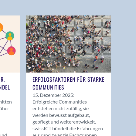
ER,
ERFOLGSFAKTOREN FÜR STARKE
NDEL
COMMUNITIES
15. Dezember 2025:
mitten
Erfolgreiche Communities
rüher
entstehen nicht zufällig, sie
werden bewusst aufgebaut,
gepflegt und weiterentwickelt.
swissICT bündelt die Erfahrungen
und
aus rund zwanzig Fachgruppen.