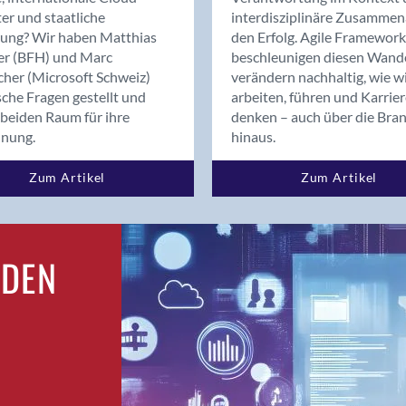
Bern
er und staatliche
interdisziplinäre Zusammen
Bern - Liebefeld
rung? Wir haben Matthias
den Erfolg. Agile Framework
er (BFH) und Marc
beschleunigen diesen Wand
Bern 15
cher (Microsoft Schweiz)
verändern nachhaltig, wie w
Bern 22
sche Fragen gestellt und
arbeiten, führen und Karrie
Bern 65
beiden Raum für ihre
denken – auch über die Bra
Bern 9
dnung.
hinaus.
Bern-Zollikofen
Zum Artikel
Zum Artikel
Biel/Bienne
Binningen
Bolligen
Bonaduz
RDEN
Bonstetten
Bottighofen
Bremgarten bei Bern
Brig
Brig-Glis
Bronschhofen