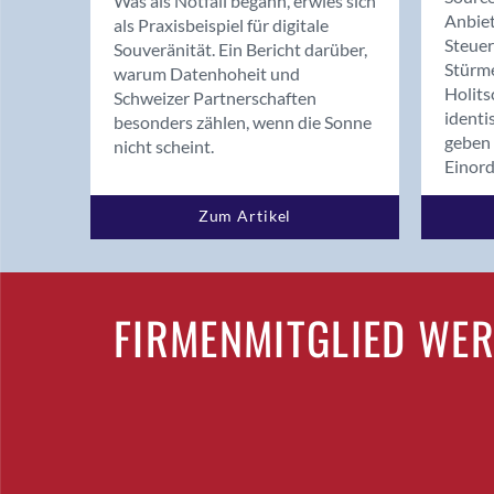
Was als Notfall begann, erwies sich
Anbiet
als Praxisbeispiel für digitale
Steue
Souveränität. Ein Bericht darüber,
Stürm
warum Datenhoheit und
Holits
Schweizer Partnerschaften
identi
besonders zählen, wenn die Sonne
geben 
nicht scheint.
Einor
Zum Artikel
FIRMENMITGLIED WE