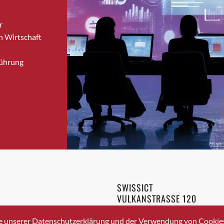
Bronschhofen
r
Brugg
n Wirtschaft
Brugg AG
Brütten
Führung
Bubendorf
Bubikon
Buchs (SG)
Burgdorf
Bäretswil
Bülach
Cazis
Cham
Chur
SWISSICT
Crissier
VULKANSTRASSE 120
Davos Platz
8048 ZURICH
3 336 40 20
Davos Platz 1
e unserer Datenschutzerklärung und der Verwendung von Cookies 