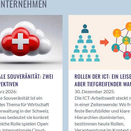
 UNTERNEHMEN
Amden
Andelfingen
Anwil
Appenzell
Au SG
Baar
Baden
Balsthal
Balzers
ALE SOUVERÄNITÄT: ZWEI
ROLLEN DER ICT: EIN LEIS
Basel
EKTIVEN
ABER TIEFGREIFENDER WA
Bassersdorf
rz 2026:
30. Dezember 2025:
Belp
le Souveränität ist ein
Die ICT-Arbeitswelt steckt 
Bendern
les Thema für Wirtschaft
in einer Zeitenwende: Wo f
Benken (SG)
rwaltung in der Schweiz.
feste Berufsbilder und klare
as bedeutet sie konkret
Hierarchien dominierten,
Bergdietikon
lche Rolle spielen Open
bestimmen heute Rollen,
Berlin
, internationale Cloud-
Verantwortung im Kontext 