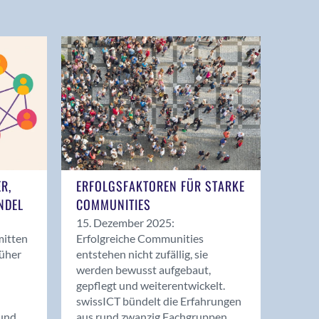
ER,
ERFOLGSFAKTOREN FÜR STARKE
NDEL
COMMUNITIES
15. Dezember 2025:
mitten
Erfolgreiche Communities
rüher
entstehen nicht zufällig, sie
werden bewusst aufgebaut,
gepflegt und weiterentwickelt.
swissICT bündelt die Erfahrungen
und
aus rund zwanzig Fachgruppen.