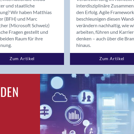
Bern
er und staatliche
interdisziplinäre Zusammen
Bern - Liebefeld
rung? Wir haben Matthias
den Erfolg. Agile Framework
er (BFH) und Marc
beschleunigen diesen Wand
Bern 15
cher (Microsoft Schweiz)
verändern nachhaltig, wie w
Bern 22
sche Fragen gestellt und
arbeiten, führen und Karrie
Bern 65
beiden Raum für ihre
denken – auch über die Bra
Bern 9
dnung.
hinaus.
Bern-Zollikofen
Zum Artikel
Zum Artikel
Biel/Bienne
Binningen
Birsfelden
Bolligen
RDEN
Bonaduz
Bonstetten
Bottighofen
Bremgarten bei Bern
Brig
Brig-Glis