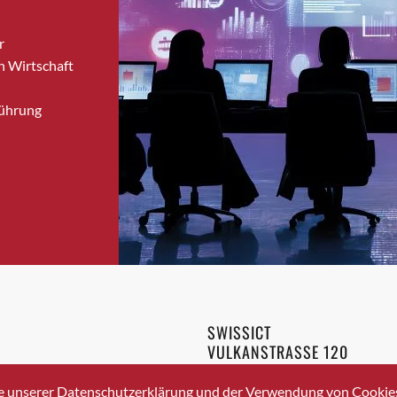
Brugg
r
Brugg AG
n Wirtschaft
Brütten
Bubendorf
Führung
Bubikon
Buchs (SG)
Burgdorf
Bäretswil
Bülach
Cazis
Cham
Chur
Crissier
SWISSICT
Davos Platz
VULKANSTRASSE 120
Davos Platz 1
8048 ZURICH
3 336 40 20
Dierikon
e unserer Datenschutzerklärung und der Verwendung von Cookies 