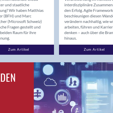
Bern
er und staatliche
interdisziplinäre Zusammen
Bern - Liebefeld
rung? Wir haben Matthias
den Erfolg. Agile Framework
er (BFH) und Marc
beschleunigen diesen Wand
Bern 15
cher (Microsoft Schweiz)
verändern nachhaltig, wie w
Bern 22
sche Fragen gestellt und
arbeiten, führen und Karrie
Bern 65
beiden Raum für ihre
denken – auch über die Bra
Bern 9
dnung.
hinaus.
Bern-Zollikofen
Zum Artikel
Zum Artikel
Biel/Bienne
Binningen
Bolligen
Bonaduz
RDEN
Bonstetten
Bottighofen
Bremgarten bei Bern
Brig
Brig-Glis
Bronschhofen