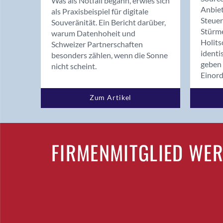
Was als Notfall begann, erwies sich
Anbiet
als Praxisbeispiel für digitale
Steue
Souveränität. Ein Bericht darüber,
Stürm
warum Datenhoheit und
Holits
Schweizer Partnerschaften
identi
besonders zählen, wenn die Sonne
geben 
nicht scheint.
Einor
Zum Artikel
FIRMENMITGLIED WE