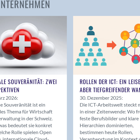
 UNTERNEHMEN
Amden
Andelfingen
Anwil
Appenzell
Au SG
Baar
Baden
Balsthal
Balzers
ALE SOUVERÄNITÄT: ZWEI
ROLLEN DER ICT: EIN LEIS
Basel
EKTIVEN
ABER TIEFGREIFENDER WA
Bassersdorf
rz 2026:
30. Dezember 2025:
Belp
le Souveränität ist ein
Die ICT-Arbeitswelt steckt 
Bendern
les Thema für Wirtschaft
in einer Zeitenwende: Wo f
Benken (SG)
rwaltung in der Schweiz.
feste Berufsbilder und klare
as bedeutet sie konkret
Hierarchien dominierten,
Bergdietikon
lche Rolle spielen Open
bestimmen heute Rollen,
Berlin
, internationale Cloud-
Verantwortung im Kontext 