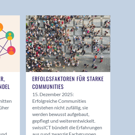
ER,
ERFOLGSFAKTOREN FÜR STARKE
NDEL
COMMUNITIES
15. Dezember 2025:
mitten
Erfolgreiche Communities
rüher
entstehen nicht zufällig, sie
werden bewusst aufgebaut,
gepflegt und weiterentwickelt.
swissICT bündelt die Erfahrungen
und
aus rund zwanzig Fachgruppen.