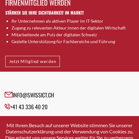
FIRMENMITGLIED WERDEN
Brugg AG
STÄRKEN SIE IHRE SICHTBARKEIT IM MARKT!
Brütten
Ihr Unternehmen als aktiven Player im IT-Sektor
Bubendorf
Zugang zu relevanten Akteur:innen der digitalen Wirtschaft
Bubikon
Mitarbeitende am Puls der digitalen Schweiz
Buchs (SG)
Gezielte Unterstützung für Fachbereiche und Führung
Burgdorf
Bäretswil
Jetzt Mitglied werden
Bülach
Cazis
Cham
Chur
INFO@SWISSICT.CH
Crissier
+41 43 336 40 20
Davos Platz
Davos Platz 1
SWISSICT
VULKANSTRASSE 120
Dierikon
Mit Ihrem Besuch auf unserer Website stimmen Sie unserer
8048 ZURICH
Datenschutzerklärung und der Verwendung von Cookies zu.
Dietikon
Dies erlaubt uns unsere Services weiter für Sie zu verbessern.