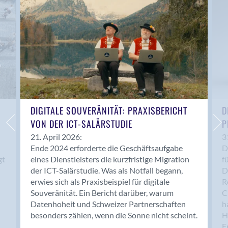
Anwil
Appenzell
Au SG
Baar
Baden
Balsthal
Balzers
Basel
DIGITALE SOUVERÄNITÄT: PRAXISBERICHT
D
VON DER ICT-SALÄRSTUDIE
P
Bassersdorf
Belp
21. April 2026:
3
Ende 2024 erforderte die Geschäftsaufgabe
D
Bendern
gt
eines Dienstleisters die kurzfristige Migration
f
Benken (SG)
der ICT-Salärstudie. Was als Notfall begann,
D
Bergdietikon
erwies sich als Praxisbeispiel für digitale
R
Berlin
Souveränität. Ein Bericht darüber, warum
C
Datenhoheit und Schweizer Partnerschaften
h
Bern
besonders zählen, wenn die Sonne nicht scheint.
H
Bern - Liebefeld
F