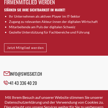
FIRMENMITGLIED WERDEN
Brugg AG
STÄRKEN SIE IHRE SICHTBARKEIT IM MARKT!
Brütten
Ihr Unternehmen als aktiven Player im IT-Sektor
Bubendorf
Zugang zu relevanten Akteur:innen der digitalen Wirtschaft
Bubikon
Mitarbeitende am Puls der digitalen Schweiz
Buchs (SG)
Gezielte Unterstützung für Fachbereiche und Führung
Burgdorf
Bäretswil
Jetzt Mitglied werden
Bülach
Cazis
Cham
Chur
INFO@SWISSICT.CH
Crissier
+41 43 336 40 20
Davos Platz
Davos Platz 1
SWISSICT
VULKANSTRASSE 120
Dierikon
Mit Ihrem Besuch auf unserer Website stimmen Sie unserer
8048 ZURICH
Datenschutzerklärung und der Verwendung von Cookies zu.
Dietikon
Dies erlaubt uns unsere Services weiter für Sie zu verbessern.