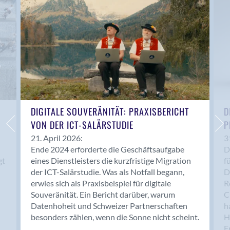
Anwil
Appenzell
Au SG
Baar
Baden
Balsthal
Balzers
Basel
DIGITALE SOUVERÄNITÄT: PRAXISBERICHT
D
VON DER ICT-SALÄRSTUDIE
P
Bassersdorf
Belp
21. April 2026:
3
Ende 2024 erforderte die Geschäftsaufgabe
D
Bendern
gt
eines Dienstleisters die kurzfristige Migration
f
Benken (SG)
der ICT-Salärstudie. Was als Notfall begann,
D
Bergdietikon
erwies sich als Praxisbeispiel für digitale
R
Berlin
Souveränität. Ein Bericht darüber, warum
C
Datenhoheit und Schweizer Partnerschaften
h
Bern
besonders zählen, wenn die Sonne nicht scheint.
H
Bern - Liebefeld
F