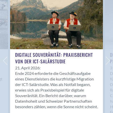
Anwil
Appenzell
Au SG
Baar
Baden
Balsthal
Balzers
Basel
DIGITALE SOUVERÄNITÄT: PRAXISBERICHT
D
VON DER ICT-SALÄRSTUDIE
P
Bassersdorf
Belp
21. April 2026:
3
Ende 2024 erforderte die Geschäftsaufgabe
D
Bendern
gt
eines Dienstleisters die kurzfristige Migration
f
Benken (SG)
der ICT-Salärstudie. Was als Notfall begann,
D
Bergdietikon
erwies sich als Praxisbeispiel für digitale
R
Berlin
Souveränität. Ein Bericht darüber, warum
C
Datenhoheit und Schweizer Partnerschaften
h
Bern
besonders zählen, wenn die Sonne nicht scheint.
H
Bern - Liebefeld
F