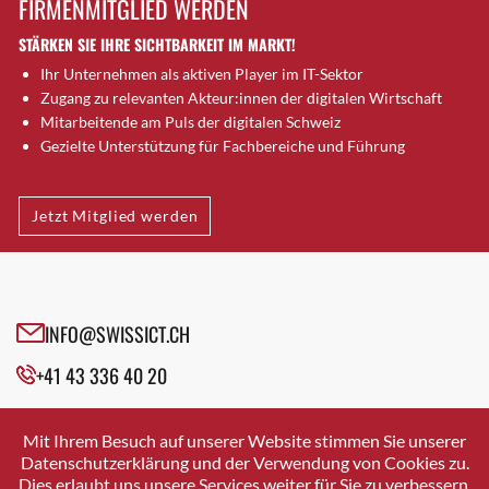
FIRMENMITGLIED WERDEN
Brütten
STÄRKEN SIE IHRE SICHTBARKEIT IM MARKT!
Bubendorf
Ihr Unternehmen als aktiven Player im IT-Sektor
Bubikon
Zugang zu relevanten Akteur:innen der digitalen Wirtschaft
Buchs (SG)
Mitarbeitende am Puls der digitalen Schweiz
Burgdorf
Gezielte Unterstützung für Fachbereiche und Führung
Bäretswil
Bülach
Jetzt Mitglied werden
Cazis
Cham
Chur
Crissier
INFO@SWISSICT.CH
Davos Platz
+41 43 336 40 20
Davos Platz 1
Dierikon
SWISSICT
VULKANSTRASSE 120
Dietikon
Mit Ihrem Besuch auf unserer Website stimmen Sie unserer
8048 ZURICH
Datenschutzerklärung und der Verwendung von Cookies zu.
Dietlikon
Dies erlaubt uns unsere Services weiter für Sie zu verbessern.