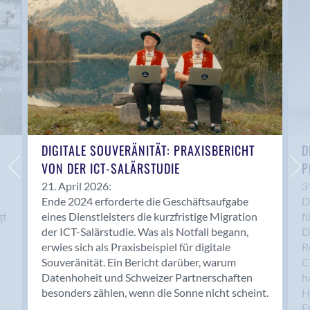
Anwil
Appenzell
Au SG
Baar
Baden
Balsthal
Balzers
Basel
DIGITALE SOUVERÄNITÄT: PRAXISBERICHT
D
VON DER ICT-SALÄRSTUDIE
P
Bassersdorf
Belp
21. April 2026:
3
Ende 2024 erforderte die Geschäftsaufgabe
D
Bendern
gt
eines Dienstleisters die kurzfristige Migration
f
Benken (SG)
der ICT-Salärstudie. Was als Notfall begann,
D
Bergdietikon
erwies sich als Praxisbeispiel für digitale
R
Berlin
Souveränität. Ein Bericht darüber, warum
C
Datenhoheit und Schweizer Partnerschaften
h
Bern
besonders zählen, wenn die Sonne nicht scheint.
H
Bern - Liebefeld
F