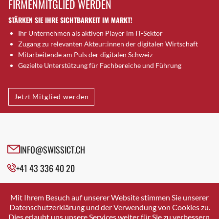
FIRMENMITGLIED WERDEN
Brugg AG
STÄRKEN SIE IHRE SICHTBARKEIT IM MARKT!
Brütten
Ihr Unternehmen als aktiven Player im IT-Sektor
Bubendorf
Zugang zu relevanten Akteur:innen der digitalen Wirtschaft
Bubikon
Mitarbeitende am Puls der digitalen Schweiz
Buchs (SG)
Gezielte Unterstützung für Fachbereiche und Führung
Burgdorf
Bäretswil
Jetzt Mitglied werden
Bülach
Cazis
Cham
Chur
INFO@SWISSICT.CH
Crissier
+41 43 336 40 20
Davos Platz
Davos Platz 1
SWISSICT
VULKANSTRASSE 120
Dierikon
Mit Ihrem Besuch auf unserer Website stimmen Sie unserer
8048 ZURICH
Datenschutzerklärung und der Verwendung von Cookies zu.
Dietikon
Dies erlaubt uns unsere Services weiter für Sie zu verbessern.