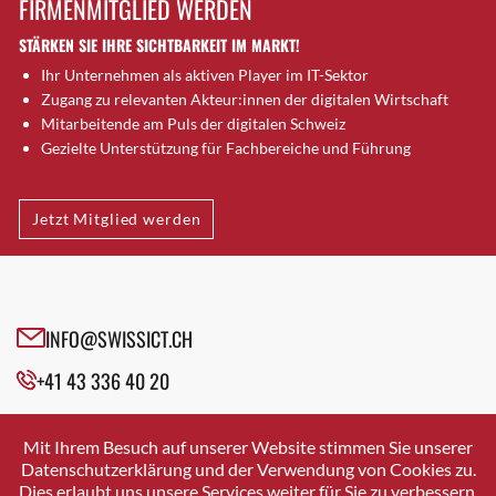
FIRMENMITGLIED WERDEN
Brugg AG
STÄRKEN SIE IHRE SICHTBARKEIT IM MARKT!
Brütten
Ihr Unternehmen als aktiven Player im IT-Sektor
Bubendorf
Zugang zu relevanten Akteur:innen der digitalen Wirtschaft
Bubikon
Mitarbeitende am Puls der digitalen Schweiz
Buchs (SG)
Gezielte Unterstützung für Fachbereiche und Führung
Burgdorf
Bäretswil
Jetzt Mitglied werden
Bülach
Cazis
Cham
Chur
INFO@SWISSICT.CH
Crissier
+41 43 336 40 20
Davos Platz
Davos Platz 1
SWISSICT
VULKANSTRASSE 120
Dierikon
Mit Ihrem Besuch auf unserer Website stimmen Sie unserer
8048 ZURICH
Datenschutzerklärung und der Verwendung von Cookies zu.
Dietikon
Dies erlaubt uns unsere Services weiter für Sie zu verbessern.