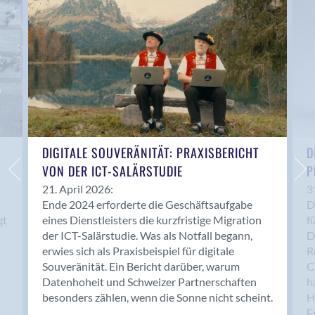
Anwil
Appenzell
Au SG
Baar
Baden
Balsthal
Balzers
Basel
DIGITALE SOUVERÄNITÄT: PRAXISBERICHT
D
VON DER ICT-SALÄRSTUDIE
P
Bassersdorf
Belp
21. April 2026:
3
Ende 2024 erforderte die Geschäftsaufgabe
D
Bendern
gt
eines Dienstleisters die kurzfristige Migration
f
Benken (SG)
der ICT-Salärstudie. Was als Notfall begann,
D
Bergdietikon
erwies sich als Praxisbeispiel für digitale
R
Berlin
Souveränität. Ein Bericht darüber, warum
C
Datenhoheit und Schweizer Partnerschaften
h
Bern
besonders zählen, wenn die Sonne nicht scheint.
H
Bern - Liebefeld
F