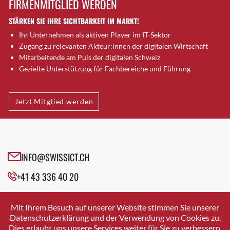
FIRMENMITGLIED WERDEN
Brugg AG
STÄRKEN SIE IHRE SICHTBARKEIT IM MARKT!
Brütten
Ihr Unternehmen als aktiven Player im IT-Sektor
Bubendorf
Zugang zu relevanten Akteur:innen der digitalen Wirtschaft
Bubikon
Mitarbeitende am Puls der digitalen Schweiz
Buchs (SG)
Gezielte Unterstützung für Fachbereiche und Führung
Burgdorf
Bäretswil
Jetzt Mitglied werden
Bülach
Cazis
Cham
Chur
INFO@SWISSICT.CH
Crissier
+41 43 336 40 20
Davos Platz
Davos Platz 1
SWISSICT
VULKANSTRASSE 120
Dierikon
Mit Ihrem Besuch auf unserer Website stimmen Sie unserer
8048 ZURICH
Datenschutzerklärung und der Verwendung von Cookies zu.
Dietikon
Dies erlaubt uns unsere Services weiter für Sie zu verbessern.