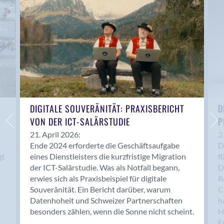
Anwil
Appenzell
Au SG
Baar
Baden
Balsthal
Balzers
Basel
DIGITALE SOUVERÄNITÄT: PRAXISBERICHT
D
VON DER ICT-SALÄRSTUDIE
P
Bassersdorf
Belp
21. April 2026:
3
Ende 2024 erforderte die Geschäftsaufgabe
D
Bendern
gt
eines Dienstleisters die kurzfristige Migration
f
Benken (SG)
der ICT-Salärstudie. Was als Notfall begann,
D
Bergdietikon
erwies sich als Praxisbeispiel für digitale
R
Berlin
Souveränität. Ein Bericht darüber, warum
C
Datenhoheit und Schweizer Partnerschaften
h
Bern
besonders zählen, wenn die Sonne nicht scheint.
H
Bern - Liebefeld
F