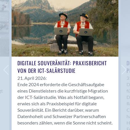
Anwil
Appenzell
Au SG
Baar
Baden
Balsthal
Balzers
Basel
DIGITALE SOUVERÄNITÄT: PRAXISBERICHT
D
VON DER ICT-SALÄRSTUDIE
P
Bassersdorf
Belp
21. April 2026:
3
Ende 2024 erforderte die Geschäftsaufgabe
D
Bendern
gt
eines Dienstleisters die kurzfristige Migration
f
Benken (SG)
der ICT-Salärstudie. Was als Notfall begann,
D
Bergdietikon
erwies sich als Praxisbeispiel für digitale
R
Berlin
Souveränität. Ein Bericht darüber, warum
C
Datenhoheit und Schweizer Partnerschaften
h
Bern
besonders zählen, wenn die Sonne nicht scheint.
H
Bern - Liebefeld
F