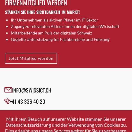
FIRMENMITGLIED WERDEN
Brugg AG
STÄRKEN SIE IHRE SICHTBARKEIT IM MARKT!
Brütten
Ihr Unternehmen als aktiven Player im IT-Sektor
Bubendorf
Zugang zu relevanten Akteur:innen der digitalen Wirtschaft
Bubikon
Mitarbeitende am Puls der digitalen Schweiz
Buchs (SG)
Gezielte Unterstützung für Fachbereiche und Führung
Burgdorf
Bäretswil
Jetzt Mitglied werden
Bülach
Cazis
Cham
Chur
INFO@SWISSICT.CH
Crissier
+41 43 336 40 20
Davos Platz
Davos Platz 1
SWISSICT
VULKANSTRASSE 120
Dierikon
Mit Ihrem Besuch auf unserer Website stimmen Sie unserer
8048 ZURICH
Datenschutzerklärung und der Verwendung von Cookies zu.
Dietikon
Dies erlaubt uns unsere Services weiter für Sie zu verbessern.