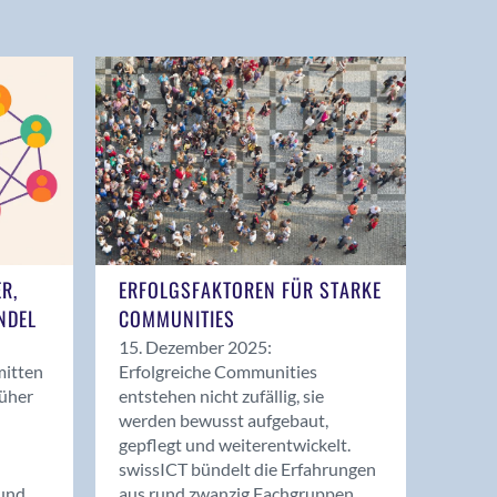
ER,
ERFOLGSFAKTOREN FÜR STARKE
NDEL
COMMUNITIES
15. Dezember 2025:
mitten
Erfolgreiche Communities
rüher
entstehen nicht zufällig, sie
werden bewusst aufgebaut,
gepflegt und weiterentwickelt.
swissICT bündelt die Erfahrungen
und
aus rund zwanzig Fachgruppen.