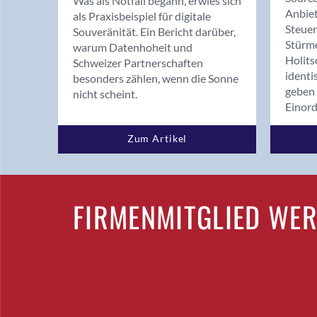
Was als Notfall begann, erwies sich
Anbiet
als Praxisbeispiel für digitale
Steue
Souveränität. Ein Bericht darüber,
Stürm
warum Datenhoheit und
Holits
Schweizer Partnerschaften
identi
besonders zählen, wenn die Sonne
geben 
nicht scheint.
Einor
Zum Artikel
FIRMENMITGLIED WE