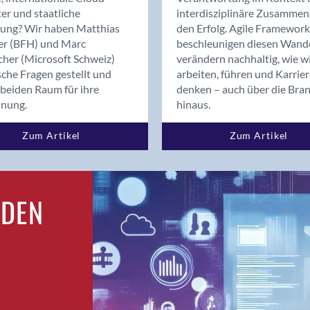
Bern
er und staatliche
interdisziplinäre Zusammen
Bern - Liebefeld
rung? Wir haben Matthias
den Erfolg. Agile Framework
er (BFH) und Marc
beschleunigen diesen Wand
Bern 15
cher (Microsoft Schweiz)
verändern nachhaltig, wie w
Bern 22
sche Fragen gestellt und
arbeiten, führen und Karrie
Bern 65
beiden Raum für ihre
denken – auch über die Bra
Bern 9
dnung.
hinaus.
Bern-Zollikofen
Zum Artikel
Zum Artikel
Biel/Bienne
Binningen
Birsfelden
Bolligen
RDEN
Bonaduz
Bonstetten
Bottighofen
Bremgarten bei Bern
Brig
Brig-Glis