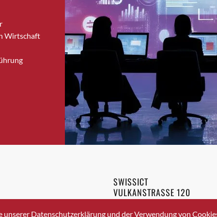
Bronschhofen
r
Brugg
n Wirtschaft
Brugg AG
Brütten
Führung
Bubendorf
Bubikon
Buchs (SG)
Burgdorf
Bäretswil
Bülach
Cazis
Cham
Chur
SWISSICT
Crissier
VULKANSTRASSE 120
Davos Platz
8048 ZURICH
3 336 40 20
Davos Platz 1
e unserer Datenschutzerklärung und der Verwendung von Cookies 