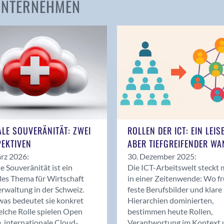
 UNTERNEHMEN
Amden
Andelfingen
Anwil
Appenzell
Au SG
Baar
Baden
Balsthal
Balzers
ALE SOUVERÄNITÄT: ZWEI
ROLLEN DER ICT: EIN LEIS
Basel
EKTIVEN
ABER TIEFGREIFENDER WA
Bassersdorf
rz 2026:
30. Dezember 2025:
Belp
le Souveränität ist ein
Die ICT-Arbeitswelt steckt 
Bendern
les Thema für Wirtschaft
in einer Zeitenwende: Wo f
Benken (SG)
rwaltung in der Schweiz.
feste Berufsbilder und klare
as bedeutet sie konkret
Hierarchien dominierten,
Bergdietikon
lche Rolle spielen Open
bestimmen heute Rollen,
Berlin
, internationale Cloud-
Verantwortung im Kontext 