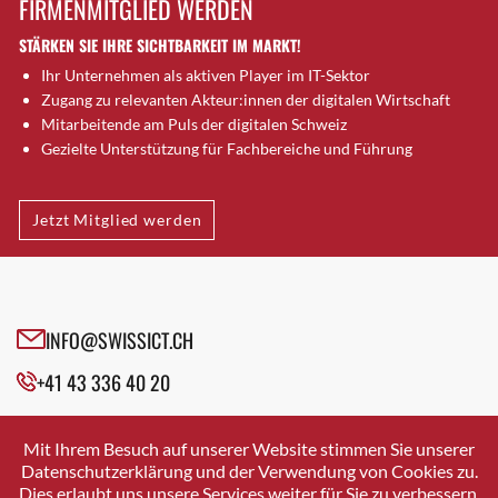
FIRMENMITGLIED WERDEN
Brütten
STÄRKEN SIE IHRE SICHTBARKEIT IM MARKT!
Bubendorf
Ihr Unternehmen als aktiven Player im IT-Sektor
Bubikon
Zugang zu relevanten Akteur:innen der digitalen Wirtschaft
Buchs (SG)
Mitarbeitende am Puls der digitalen Schweiz
Burgdorf
Gezielte Unterstützung für Fachbereiche und Führung
Bäretswil
Bülach
Jetzt Mitglied werden
Cazis
Cham
Chur
Crissier
INFO@SWISSICT.CH
Davos Platz
+41 43 336 40 20
Davos Platz 1
Dierikon
SWISSICT
VULKANSTRASSE 120
Dietikon
Mit Ihrem Besuch auf unserer Website stimmen Sie unserer
8048 ZURICH
Datenschutzerklärung und der Verwendung von Cookies zu.
Dietlikon
Dies erlaubt uns unsere Services weiter für Sie zu verbessern.