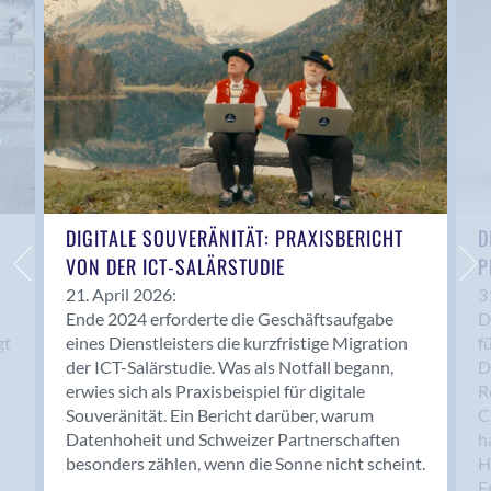
Anwil
Appenzell
Au SG
Baar
Baden
Balsthal
Balzers
Basel
DIGITALE SOUVERÄNITÄT: PRAXISBERICHT
D
VON DER ICT-SALÄRSTUDIE
P
Bassersdorf
Belp
21. April 2026:
3
Ende 2024 erforderte die Geschäftsaufgabe
D
Bendern
gt
eines Dienstleisters die kurzfristige Migration
f
Benken (SG)
der ICT-Salärstudie. Was als Notfall begann,
D
Bergdietikon
erwies sich als Praxisbeispiel für digitale
R
Berlin
Souveränität. Ein Bericht darüber, warum
C
Datenhoheit und Schweizer Partnerschaften
h
Bern
besonders zählen, wenn die Sonne nicht scheint.
H
Bern - Liebefeld
F