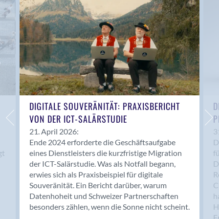
Anwil
Appenzell
Au SG
Baar
Baden
Balsthal
Balzers
Basel
DIGITALE SOUVERÄNITÄT: PRAXISBERICHT
D
VON DER ICT-SALÄRSTUDIE
P
Bassersdorf
Belp
21. April 2026:
3
Ende 2024 erforderte die Geschäftsaufgabe
D
Bendern
gt
eines Dienstleisters die kurzfristige Migration
f
Benken (SG)
der ICT-Salärstudie. Was als Notfall begann,
D
Bergdietikon
erwies sich als Praxisbeispiel für digitale
R
Berlin
Souveränität. Ein Bericht darüber, warum
C
Datenhoheit und Schweizer Partnerschaften
h
Bern
besonders zählen, wenn die Sonne nicht scheint.
H
Bern - Liebefeld
F