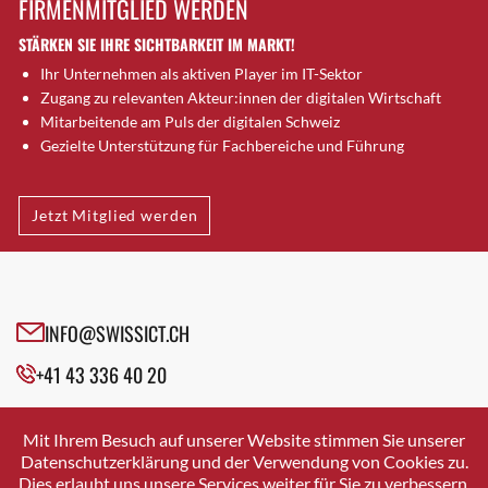
FIRMENMITGLIED WERDEN
Brugg AG
STÄRKEN SIE IHRE SICHTBARKEIT IM MARKT!
Brütten
Ihr Unternehmen als aktiven Player im IT-Sektor
Bubendorf
Zugang zu relevanten Akteur:innen der digitalen Wirtschaft
Bubikon
Mitarbeitende am Puls der digitalen Schweiz
Buchs (SG)
Gezielte Unterstützung für Fachbereiche und Führung
Burgdorf
Bäretswil
Jetzt Mitglied werden
Bülach
Cazis
Cham
Chur
INFO@SWISSICT.CH
Crissier
+41 43 336 40 20
Davos Platz
Davos Platz 1
SWISSICT
VULKANSTRASSE 120
Dierikon
Mit Ihrem Besuch auf unserer Website stimmen Sie unserer
8048 ZURICH
Datenschutzerklärung und der Verwendung von Cookies zu.
Dietikon
Dies erlaubt uns unsere Services weiter für Sie zu verbessern.