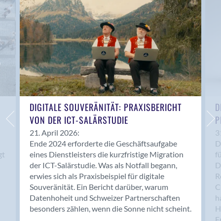
Anwil
Appenzell
Au SG
Baar
Baden
Balsthal
Balzers
Basel
DIGITALE SOUVERÄNITÄT: PRAXISBERICHT
D
VON DER ICT-SALÄRSTUDIE
P
Bassersdorf
Belp
21. April 2026:
3
Ende 2024 erforderte die Geschäftsaufgabe
D
Bendern
gt
eines Dienstleisters die kurzfristige Migration
f
Benken (SG)
der ICT-Salärstudie. Was als Notfall begann,
D
Bergdietikon
erwies sich als Praxisbeispiel für digitale
R
Berlin
Souveränität. Ein Bericht darüber, warum
C
Datenhoheit und Schweizer Partnerschaften
h
Bern
besonders zählen, wenn die Sonne nicht scheint.
H
Bern - Liebefeld
F