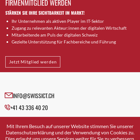
FIRMENMITGLIED WERDEN
Brugg AG
STÄRKEN SIE IHRE SICHTBARKEIT IM MARKT!
Brütten
Ihr Unternehmen als aktiven Player im IT-Sektor
Bubendorf
Zugang zu relevanten Akteur:innen der digitalen Wirtschaft
Bubikon
Mitarbeitende am Puls der digitalen Schweiz
Buchs (SG)
Gezielte Unterstützung für Fachbereiche und Führung
Burgdorf
Bäretswil
Jetzt Mitglied werden
Bülach
Cazis
Cham
Chur
INFO@SWISSICT.CH
Crissier
+41 43 336 40 20
Davos Platz
Davos Platz 1
SWISSICT
VULKANSTRASSE 120
Dierikon
Mit Ihrem Besuch auf unserer Website stimmen Sie unserer
8048 ZURICH
Datenschutzerklärung und der Verwendung von Cookies zu.
Dietikon
Dies erlaubt uns unsere Services weiter für Sie zu verbessern.