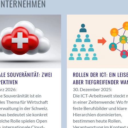
 UNTERNEHMEN
Amden
Andelfingen
Anwil
Appenzell
Au SG
Baar
Baden
Balsthal
Balzers
ALE SOUVERÄNITÄT: ZWEI
ROLLEN DER ICT: EIN LEIS
Basel
EKTIVEN
ABER TIEFGREIFENDER WA
Bassersdorf
rz 2026:
30. Dezember 2025:
Belp
le Souveränität ist ein
Die ICT-Arbeitswelt steckt 
Bendern
les Thema für Wirtschaft
in einer Zeitenwende: Wo f
Benken (SG)
rwaltung in der Schweiz.
feste Berufsbilder und klare
as bedeutet sie konkret
Hierarchien dominierten,
Bergdietikon
lche Rolle spielen Open
bestimmen heute Rollen,
Berlin
, internationale Cloud-
Verantwortung im Kontext 