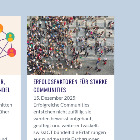
ER,
ERFOLGSFAKTOREN FÜR STARKE
NDEL
COMMUNITIES
15. Dezember 2025:
mitten
Erfolgreiche Communities
rüher
entstehen nicht zufällig, sie
werden bewusst aufgebaut,
gepflegt und weiterentwickelt.
swissICT bündelt die Erfahrungen
und
aus rund zwanzig Fachgruppen.