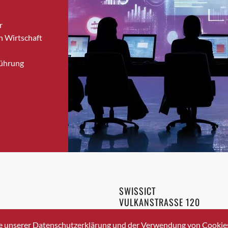
Bronschhofen
r
Brugg
n Wirtschaft
Brugg AG
Brütten
Führung
Bubendorf
Bubikon
Buchs (SG)
Burgdorf
Bäretswil
Bülach
Cazis
Cham
Chur
SWISSICT
Crissier
VULKANSTRASSE 120
Davos Platz
8048 ZURICH
3 336 40 20
Davos Platz 1
e unserer Datenschutzerklärung und der Verwendung von Cookies 