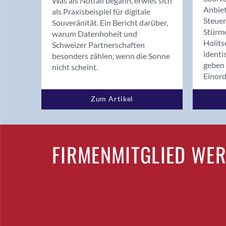
Was als Notfall begann, erwies sich
Anbiet
als Praxisbeispiel für digitale
Steue
Souveränität. Ein Bericht darüber,
Stürm
warum Datenhoheit und
Holits
Schweizer Partnerschaften
identi
besonders zählen, wenn die Sonne
geben 
nicht scheint.
Einor
Zum Artikel
FIRMENMITGLIED WE