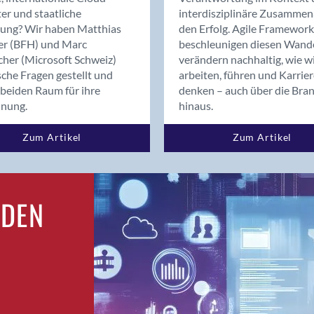
Bern
er und staatliche
interdisziplinäre Zusammen
Bern - Liebefeld
rung? Wir haben Matthias
den Erfolg. Agile Framework
er (BFH) und Marc
beschleunigen diesen Wand
Bern 15
cher (Microsoft Schweiz)
verändern nachhaltig, wie w
Bern 22
sche Fragen gestellt und
arbeiten, führen und Karrie
Bern 65
beiden Raum für ihre
denken – auch über die Bra
Bern 9
dnung.
hinaus.
Bern-Zollikofen
Zum Artikel
Zum Artikel
Biel/Bienne
Binningen
Birsfelden
Bolligen
RDEN
Bonaduz
Bonstetten
Bottighofen
Bremgarten bei Bern
Brig
Brig-Glis