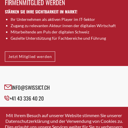
FIRMENMITGLIED WERDEN
Brugg AG
STÄRKEN SIE IHRE SICHTBARKEIT IM MARKT!
Brütten
Ihr Unternehmen als aktiven Player im IT-Sektor
Bubendorf
Zugang zu relevanten Akteur:innen der digitalen Wirtschaft
Bubikon
Mitarbeitende am Puls der digitalen Schweiz
Buchs (SG)
Gezielte Unterstützung für Fachbereiche und Führung
Burgdorf
Bäretswil
Jetzt Mitglied werden
Bülach
Cazis
Cham
Chur
INFO@SWISSICT.CH
Crissier
+41 43 336 40 20
Davos Platz
Davos Platz 1
SWISSICT
VULKANSTRASSE 120
Dierikon
Mit Ihrem Besuch auf unserer Website stimmen Sie unserer
8048 ZURICH
Datenschutzerklärung und der Verwendung von Cookies zu.
Dietikon
Dies erlaubt uns unsere Services weiter für Sie zu verbessern.