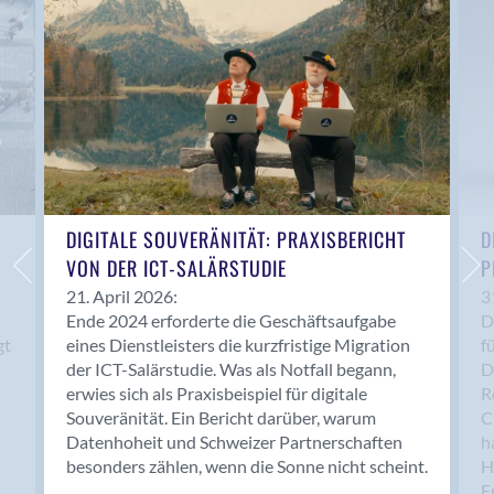
Anwil
Appenzell
Au SG
Baar
Baden
Balsthal
Balzers
Basel
DIGITALE SOUVERÄNITÄT: PRAXISBERICHT
D
VON DER ICT-SALÄRSTUDIE
P
Bassersdorf
Belp
21. April 2026:
3
Ende 2024 erforderte die Geschäftsaufgabe
D
Bendern
gt
eines Dienstleisters die kurzfristige Migration
f
Benken (SG)
der ICT-Salärstudie. Was als Notfall begann,
D
Bergdietikon
erwies sich als Praxisbeispiel für digitale
R
Berlin
Souveränität. Ein Bericht darüber, warum
C
Datenhoheit und Schweizer Partnerschaften
h
Bern
besonders zählen, wenn die Sonne nicht scheint.
H
Bern - Liebefeld
F