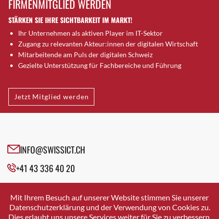
FIRMENMITGLIED WERDEN
Brugg AG
STÄRKEN SIE IHRE SICHTBARKEIT IM MARKT!
Brütten
Ihr Unternehmen als aktiven Player im IT-Sektor
Bubendorf
Zugang zu relevanten Akteur:innen der digitalen Wirtschaft
Bubikon
Mitarbeitende am Puls der digitalen Schweiz
Buchs (SG)
Gezielte Unterstützung für Fachbereiche und Führung
Burgdorf
Bäretswil
Jetzt Mitglied werden
Bülach
Cazis
Cham
Chur
INFO@SWISSICT.CH
Crissier
+41 43 336 40 20
Davos Platz
Davos Platz 1
SWISSICT
VULKANSTRASSE 120
Dierikon
Mit Ihrem Besuch auf unserer Website stimmen Sie unserer
8048 ZURICH
Datenschutzerklärung und der Verwendung von Cookies zu.
Dietikon
Dies erlaubt uns unsere Services weiter für Sie zu verbessern.