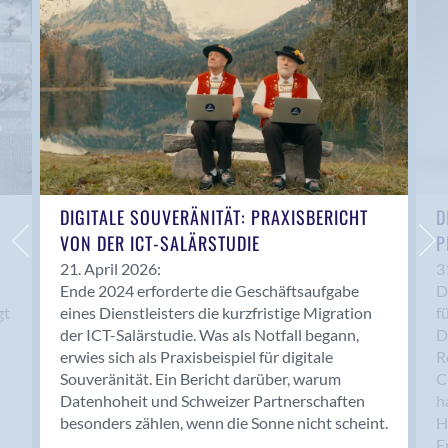
Anwil
Appenzell
Au SG
Baar
Baden
Balsthal
Balzers
Basel
DIGITALE SOUVERÄNITÄT: PRAXISBERICHT
D
VON DER ICT-SALÄRSTUDIE
P
Bassersdorf
Belp
21. April 2026:
3
Ende 2024 erforderte die Geschäftsaufgabe
D
Bendern
gt
eines Dienstleisters die kurzfristige Migration
f
Benken (SG)
der ICT-Salärstudie. Was als Notfall begann,
D
Bergdietikon
erwies sich als Praxisbeispiel für digitale
R
Berlin
Souveränität. Ein Bericht darüber, warum
C
Datenhoheit und Schweizer Partnerschaften
h
Bern
besonders zählen, wenn die Sonne nicht scheint.
H
Bern - Liebefeld
F