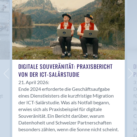
Anwil
Appenzell
Au SG
Baar
Baden
Balsthal
Balzers
Basel
DIGITALE SOUVERÄNITÄT: PRAXISBERICHT
D
VON DER ICT-SALÄRSTUDIE
P
Bassersdorf
Belp
21. April 2026:
3
Ende 2024 erforderte die Geschäftsaufgabe
D
Bendern
gt
eines Dienstleisters die kurzfristige Migration
f
Benken (SG)
der ICT-Salärstudie. Was als Notfall begann,
D
Bergdietikon
erwies sich als Praxisbeispiel für digitale
R
Berlin
Souveränität. Ein Bericht darüber, warum
C
Datenhoheit und Schweizer Partnerschaften
h
Bern
besonders zählen, wenn die Sonne nicht scheint.
H
Bern - Liebefeld
F