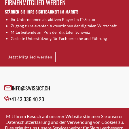
FIRMENMITGLIED WERDEN
Brugg AG
STÄRKEN SIE IHRE SICHTBARKEIT IM MARKT!
Brütten
Ihr Unternehmen als aktiven Player im IT-Sektor
Bubendorf
Zugang zu relevanten Akteur:innen der digitalen Wirtschaft
Bubikon
Mitarbeitende am Puls der digitalen Schweiz
Buchs (SG)
Gezielte Unterstützung für Fachbereiche und Führung
Burgdorf
Bäretswil
Jetzt Mitglied werden
Bülach
Cazis
Cham
Chur
INFO@SWISSICT.CH
Crissier
+41 43 336 40 20
Davos Platz
Davos Platz 1
SWISSICT
VULKANSTRASSE 120
Dierikon
Mit Ihrem Besuch auf unserer Website stimmen Sie unserer
8048 ZURICH
Datenschutzerklärung und der Verwendung von Cookies zu.
Dietikon
Dies erlaubt uns unsere Services weiter für Sie zu verbessern.