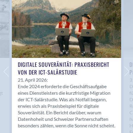
Anwil
Appenzell
Au SG
Baar
Baden
Balsthal
Balzers
Basel
DIGITALE SOUVERÄNITÄT: PRAXISBERICHT
D
VON DER ICT-SALÄRSTUDIE
P
Bassersdorf
Belp
21. April 2026:
3
Ende 2024 erforderte die Geschäftsaufgabe
D
Bendern
gt
eines Dienstleisters die kurzfristige Migration
f
Benken (SG)
der ICT-Salärstudie. Was als Notfall begann,
D
Bergdietikon
erwies sich als Praxisbeispiel für digitale
R
Berlin
Souveränität. Ein Bericht darüber, warum
C
Datenhoheit und Schweizer Partnerschaften
h
Bern
besonders zählen, wenn die Sonne nicht scheint.
H
Bern - Liebefeld
F