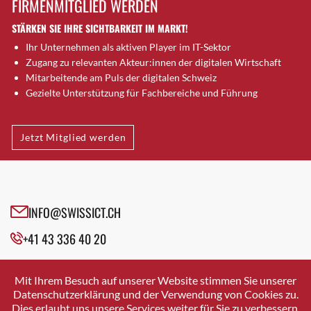
FIRMENMITGLIED WERDEN
Brütten
STÄRKEN SIE IHRE SICHTBARKEIT IM MARKT!
Bubendorf
Ihr Unternehmen als aktiven Player im IT-Sektor
Bubikon
Zugang zu relevanten Akteur:innen der digitalen Wirtschaft
Buchs (SG)
Mitarbeitende am Puls der digitalen Schweiz
Burgdorf
Gezielte Unterstützung für Fachbereiche und Führung
Bäretswil
Bülach
Jetzt Mitglied werden
Cazis
Cham
Chur
Crissier
INFO@SWISSICT.CH
Davos Platz
+41 43 336 40 20
Davos Platz 1
Dierikon
SWISSICT
VULKANSTRASSE 120
Dietikon
Mit Ihrem Besuch auf unserer Website stimmen Sie unserer
8048 ZURICH
Datenschutzerklärung und der Verwendung von Cookies zu.
Dietlikon
Dies erlaubt uns unsere Services weiter für Sie zu verbessern.