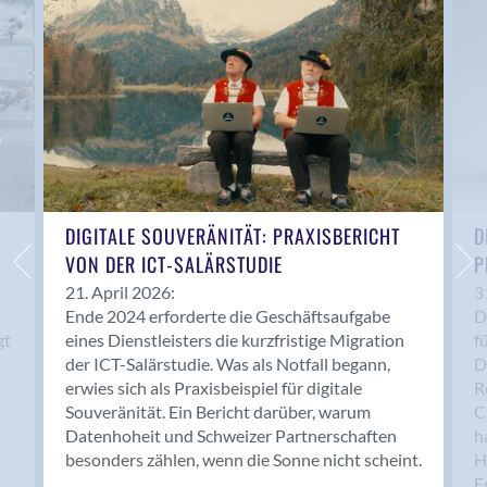
Anwil
Appenzell
Au SG
Baar
Baden
Balsthal
Balzers
Basel
DIGITALE SOUVERÄNITÄT: PRAXISBERICHT
D
VON DER ICT-SALÄRSTUDIE
P
Bassersdorf
Belp
21. April 2026:
3
Ende 2024 erforderte die Geschäftsaufgabe
D
Bendern
gt
eines Dienstleisters die kurzfristige Migration
f
Benken (SG)
der ICT-Salärstudie. Was als Notfall begann,
D
Bergdietikon
erwies sich als Praxisbeispiel für digitale
R
Berlin
Souveränität. Ein Bericht darüber, warum
C
Datenhoheit und Schweizer Partnerschaften
h
Bern
besonders zählen, wenn die Sonne nicht scheint.
H
Bern - Liebefeld
F