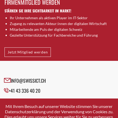
FIRMENMITGLIED WERDEN
Brütten
STÄRKEN SIE IHRE SICHTBARKEIT IM MARKT!
Bubendorf
Ihr Unternehmen als aktiven Player im IT-Sektor
Bubikon
Zugang zu relevanten Akteur:innen der digitalen Wirtschaft
Buchs (SG)
Mitarbeitende am Puls der digitalen Schweiz
Burgdorf
Gezielte Unterstützung für Fachbereiche und Führung
Bäretswil
Bülach
Jetzt Mitglied werden
Cazis
Cham
Chur
Crissier
INFO@SWISSICT.CH
Davos Platz
+41 43 336 40 20
Davos Platz 1
Dierikon
SWISSICT
VULKANSTRASSE 120
Dietikon
Mit Ihrem Besuch auf unserer Website stimmen Sie unserer
8048 ZURICH
Datenschutzerklärung und der Verwendung von Cookies zu.
Dietlikon
Dies erlaubt uns unsere Services weiter für Sie zu verbessern.