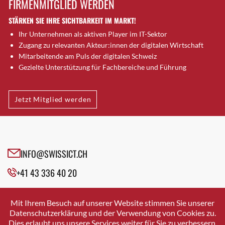
FIRMENMITGLIED WERDEN
Brugg AG
STÄRKEN SIE IHRE SICHTBARKEIT IM MARKT!
Brütten
Ihr Unternehmen als aktiven Player im IT-Sektor
Bubendorf
Zugang zu relevanten Akteur:innen der digitalen Wirtschaft
Bubikon
Mitarbeitende am Puls der digitalen Schweiz
Buchs (SG)
Gezielte Unterstützung für Fachbereiche und Führung
Burgdorf
Bäretswil
Jetzt Mitglied werden
Bülach
Cazis
Cham
Chur
INFO@SWISSICT.CH
Crissier
+41 43 336 40 20
Davos Platz
Davos Platz 1
SWISSICT
VULKANSTRASSE 120
Dierikon
Mit Ihrem Besuch auf unserer Website stimmen Sie unserer
8048 ZURICH
Datenschutzerklärung und der Verwendung von Cookies zu.
Dietikon
Dies erlaubt uns unsere Services weiter für Sie zu verbessern.