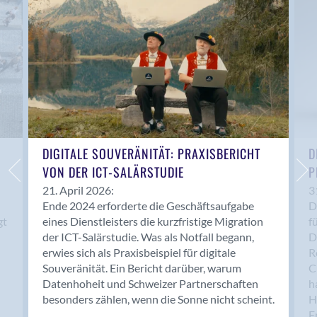
Anwil
Appenzell
Au SG
Baar
Baden
Balsthal
Balzers
Basel
DIGITALE SOUVERÄNITÄT: PRAXISBERICHT
D
VON DER ICT-SALÄRSTUDIE
P
Bassersdorf
Belp
21. April 2026:
3
Ende 2024 erforderte die Geschäftsaufgabe
D
Bendern
gt
eines Dienstleisters die kurzfristige Migration
f
Benken (SG)
der ICT-Salärstudie. Was als Notfall begann,
D
Bergdietikon
erwies sich als Praxisbeispiel für digitale
R
Berlin
Souveränität. Ein Bericht darüber, warum
C
Datenhoheit und Schweizer Partnerschaften
h
Bern
besonders zählen, wenn die Sonne nicht scheint.
H
Bern - Liebefeld
F