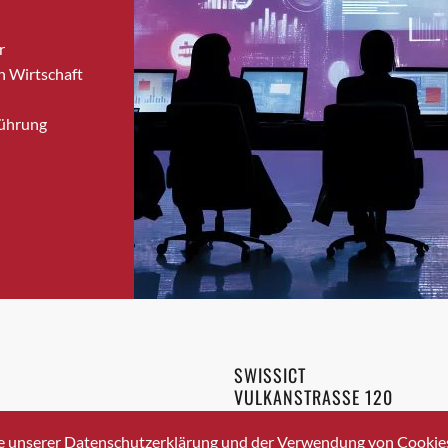
Brugg
r
Brugg AG
n Wirtschaft
Brütten
Bubendorf
Führung
Bubikon
Buchs (SG)
Burgdorf
Bäretswil
Bülach
Cazis
Cham
Chur
Crissier
SWISSICT
Davos Platz
VULKANSTRASSE 120
Davos Platz 1
8048 ZURICH
3 336 40 20
Dierikon
e unserer Datenschutzerklärung und der Verwendung von Cookies 