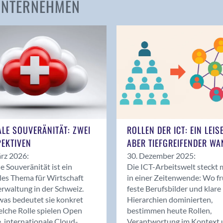
 UNTERNEHMEN
Amden
Andelfingen
Anwil
Appenzell
Au SG
Baar
Baden
Balsthal
Balzers
ALE SOUVERÄNITÄT: ZWEI
ROLLEN DER ICT: EIN LEIS
Basel
EKTIVEN
ABER TIEFGREIFENDER WA
Bassersdorf
rz 2026:
30. Dezember 2025:
Belp
le Souveränität ist ein
Die ICT-Arbeitswelt steckt 
Bendern
les Thema für Wirtschaft
in einer Zeitenwende: Wo f
Benken (SG)
rwaltung in der Schweiz.
feste Berufsbilder und klare
as bedeutet sie konkret
Hierarchien dominierten,
Bergdietikon
lche Rolle spielen Open
bestimmen heute Rollen,
Berlin
, internationale Cloud-
Verantwortung im Kontext 