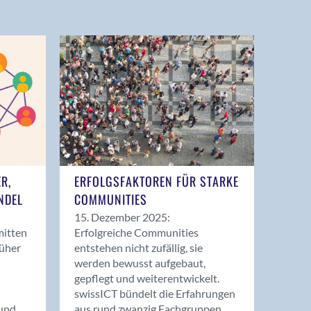
ER,
ERFOLGSFAKTOREN FÜR STARKE
NDEL
COMMUNITIES
15. Dezember 2025:
mitten
Erfolgreiche Communities
rüher
entstehen nicht zufällig, sie
werden bewusst aufgebaut,
gepflegt und weiterentwickelt.
swissICT bündelt die Erfahrungen
und
aus rund zwanzig Fachgruppen.