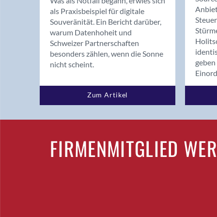
Was als Notfall begann, erwies sich
Anbiet
als Praxisbeispiel für digitale
Steue
Souveränität. Ein Bericht darüber,
Stürm
warum Datenhoheit und
Holits
Schweizer Partnerschaften
identi
besonders zählen, wenn die Sonne
geben 
nicht scheint.
Einor
Zum Artikel
FIRMENMITGLIED WE