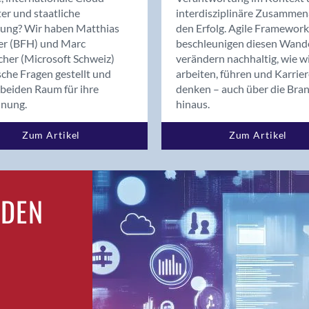
Bern
er und staatliche
interdisziplinäre Zusammen
Bern - Liebefeld
rung? Wir haben Matthias
den Erfolg. Agile Framework
er (BFH) und Marc
beschleunigen diesen Wand
Bern 15
cher (Microsoft Schweiz)
verändern nachhaltig, wie w
Bern 22
sche Fragen gestellt und
arbeiten, führen und Karrie
Bern 65
beiden Raum für ihre
denken – auch über die Bra
Bern 9
dnung.
hinaus.
Bern-Zollikofen
Zum Artikel
Zum Artikel
Biel/Bienne
Binningen
Bolligen
Bonaduz
RDEN
Bonstetten
Bottighofen
Bremgarten bei Bern
Brig
Brig-Glis
Bronschhofen