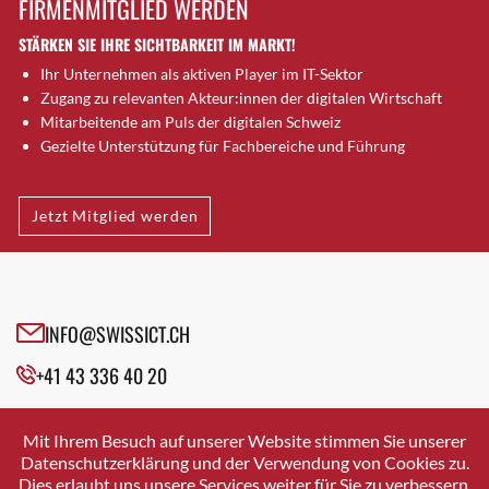
FIRMENMITGLIED WERDEN
Brugg AG
STÄRKEN SIE IHRE SICHTBARKEIT IM MARKT!
Brütten
Ihr Unternehmen als aktiven Player im IT-Sektor
Bubendorf
Zugang zu relevanten Akteur:innen der digitalen Wirtschaft
Bubikon
Mitarbeitende am Puls der digitalen Schweiz
Buchs (SG)
Gezielte Unterstützung für Fachbereiche und Führung
Burgdorf
Bäretswil
Jetzt Mitglied werden
Bülach
Cazis
Cham
Chur
INFO@SWISSICT.CH
Crissier
+41 43 336 40 20
Davos Platz
Davos Platz 1
SWISSICT
VULKANSTRASSE 120
Dierikon
Mit Ihrem Besuch auf unserer Website stimmen Sie unserer
8048 ZURICH
Datenschutzerklärung und der Verwendung von Cookies zu.
Dietikon
Dies erlaubt uns unsere Services weiter für Sie zu verbessern.