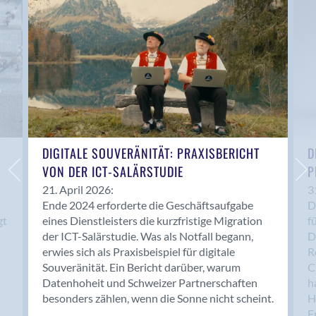
Anwil
Appenzell
Au SG
Baar
Baden
Balsthal
Balzers
Basel
DIGITALE SOUVERÄNITÄT: PRAXISBERICHT
D
VON DER ICT-SALÄRSTUDIE
P
Bassersdorf
Belp
21. April 2026:
3
Ende 2024 erforderte die Geschäftsaufgabe
D
Bendern
gt
eines Dienstleisters die kurzfristige Migration
f
Benken (SG)
der ICT-Salärstudie. Was als Notfall begann,
D
Bergdietikon
erwies sich als Praxisbeispiel für digitale
R
Berlin
Souveränität. Ein Bericht darüber, warum
C
Datenhoheit und Schweizer Partnerschaften
h
Bern
besonders zählen, wenn die Sonne nicht scheint.
H
Bern - Liebefeld
F