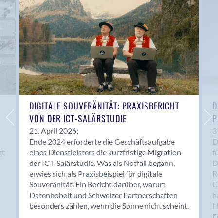
Anwil
Appenzell
Au SG
Baar
Baden
Balsthal
Balzers
Basel
DIGITALE SOUVERÄNITÄT: PRAXISBERICHT
D
VON DER ICT-SALÄRSTUDIE
P
Bassersdorf
Belp
21. April 2026:
3
Ende 2024 erforderte die Geschäftsaufgabe
D
Bendern
gt
eines Dienstleisters die kurzfristige Migration
f
Benken (SG)
der ICT-Salärstudie. Was als Notfall begann,
D
Bergdietikon
erwies sich als Praxisbeispiel für digitale
R
Berlin
Souveränität. Ein Bericht darüber, warum
C
Datenhoheit und Schweizer Partnerschaften
h
Bern
besonders zählen, wenn die Sonne nicht scheint.
H
Bern - Liebefeld
F