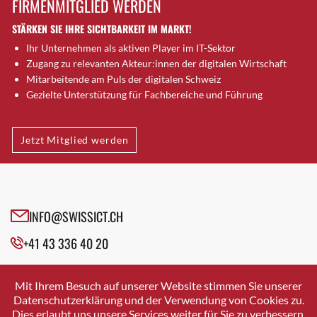
FIRMENMITGLIED WERDEN
Brütten
STÄRKEN SIE IHRE SICHTBARKEIT IM MARKT!
Bubendorf
Ihr Unternehmen als aktiven Player im IT-Sektor
Bubikon
Zugang zu relevanten Akteur:innen der digitalen Wirtschaft
Buchs (SG)
Mitarbeitende am Puls der digitalen Schweiz
Burgdorf
Gezielte Unterstützung für Fachbereiche und Führung
Bäretswil
Bülach
Jetzt Mitglied werden
Cazis
Cham
Chur
Crissier
INFO@SWISSICT.CH
Davos Platz
+41 43 336 40 20
Davos Platz 1
Dierikon
SWISSICT
VULKANSTRASSE 120
Dietikon
Mit Ihrem Besuch auf unserer Website stimmen Sie unserer
8048 ZURICH
Datenschutzerklärung und der Verwendung von Cookies zu.
Dietlikon
Dies erlaubt uns unsere Services weiter für Sie zu verbessern.