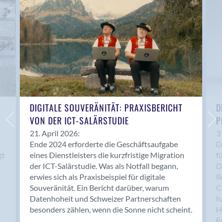
Anwil
Appenzell
Au SG
Baar
Baden
Balsthal
Balzers
Basel
DIGITALE SOUVERÄNITÄT: PRAXISBERICHT
D
VON DER ICT-SALÄRSTUDIE
P
Bassersdorf
Belp
21. April 2026:
3
Ende 2024 erforderte die Geschäftsaufgabe
D
Bendern
gt
eines Dienstleisters die kurzfristige Migration
f
Benken (SG)
der ICT-Salärstudie. Was als Notfall begann,
D
Bergdietikon
erwies sich als Praxisbeispiel für digitale
R
Berlin
Souveränität. Ein Bericht darüber, warum
C
Datenhoheit und Schweizer Partnerschaften
h
Bern
besonders zählen, wenn die Sonne nicht scheint.
H
Bern - Liebefeld
F