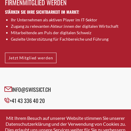
FIRMENMITGLIED WERDEN
Brugg AG
STÄRKEN SIE IHRE SICHTBARKEIT IM MARKT!
Brütten
Ihr Unternehmen als aktiven Player im IT-Sektor
Bubendorf
Zugang zu relevanten Akteur:innen der digitalen Wirtschaft
Bubikon
Mitarbeitende am Puls der digitalen Schweiz
Buchs (SG)
Gezielte Unterstützung für Fachbereiche und Führung
Burgdorf
Bäretswil
Jetzt Mitglied werden
Bülach
Cazis
Cham
Chur
INFO@SWISSICT.CH
Crissier
+41 43 336 40 20
Davos Platz
Davos Platz 1
SWISSICT
VULKANSTRASSE 120
Dierikon
Mit Ihrem Besuch auf unserer Website stimmen Sie unserer
8048 ZURICH
Datenschutzerklärung und der Verwendung von Cookies zu.
Dietikon
Dies erlaubt uns unsere Services weiter für Sie zu verbessern.