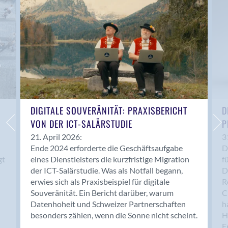
Anwil
Appenzell
Au SG
Baar
Baden
Balsthal
Balzers
Basel
DIGITALE SOUVERÄNITÄT: PRAXISBERICHT
D
VON DER ICT-SALÄRSTUDIE
P
Bassersdorf
Belp
21. April 2026:
3
Ende 2024 erforderte die Geschäftsaufgabe
D
Bendern
gt
eines Dienstleisters die kurzfristige Migration
f
Benken (SG)
der ICT-Salärstudie. Was als Notfall begann,
D
Bergdietikon
erwies sich als Praxisbeispiel für digitale
R
Berlin
Souveränität. Ein Bericht darüber, warum
C
Datenhoheit und Schweizer Partnerschaften
h
Bern
besonders zählen, wenn die Sonne nicht scheint.
H
Bern - Liebefeld
F