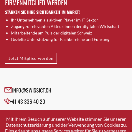
FIRMENMITGLIED WERDEN
Brütten
STÄRKEN SIE IHRE SICHTBARKEIT IM MARKT!
Bubendorf
Ihr Unternehmen als aktiven Player im IT-Sektor
Bubikon
Zugang zu relevanten Akteur:innen der digitalen Wirtschaft
Buchs (SG)
Mitarbeitende am Puls der digitalen Schweiz
Burgdorf
Gezielte Unterstützung für Fachbereiche und Führung
Bäretswil
Bülach
Jetzt Mitglied werden
Cazis
Cham
Chur
Crissier
INFO@SWISSICT.CH
Davos Platz
+41 43 336 40 20
Davos Platz 1
Dierikon
SWISSICT
VULKANSTRASSE 120
Dietikon
Mit Ihrem Besuch auf unserer Website stimmen Sie unserer
8048 ZURICH
Datenschutzerklärung und der Verwendung von Cookies zu.
Dietlikon
Dies erlaubt uns unsere Services weiter für Sie zu verbessern.