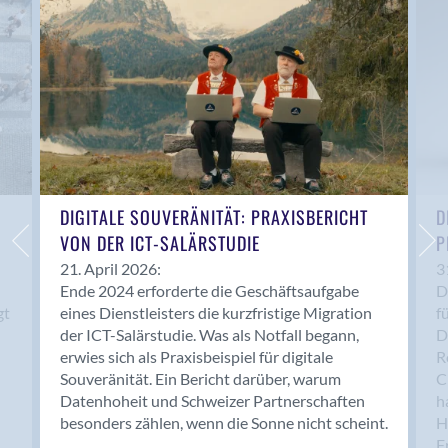
Anwil
Appenzell
Au SG
Baar
Baden
Balsthal
Balzers
Basel
DIGITALE SOUVERÄNITÄT: PRAXISBERICHT
D
VON DER ICT-SALÄRSTUDIE
P
Bassersdorf
Belp
21. April 2026:
3
Ende 2024 erforderte die Geschäftsaufgabe
D
Bendern
gt
eines Dienstleisters die kurzfristige Migration
f
Benken (SG)
der ICT-Salärstudie. Was als Notfall begann,
D
Bergdietikon
erwies sich als Praxisbeispiel für digitale
R
Berlin
Souveränität. Ein Bericht darüber, warum
C
Datenhoheit und Schweizer Partnerschaften
h
Bern
besonders zählen, wenn die Sonne nicht scheint.
H
Bern - Liebefeld
F