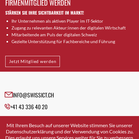
FIRMENMITGLIED WERDEN
Brugg AG
STÄRKEN SIE IHRE SICHTBARKEIT IM MARKT!
Brütten
Ihr Unternehmen als aktiven Player im IT-Sektor
Bubendorf
Zugang zu relevanten Akteur:innen der digitalen Wirtschaft
Bubikon
Mitarbeitende am Puls der digitalen Schweiz
Buchs (SG)
Gezielte Unterstützung für Fachbereiche und Führung
Burgdorf
Bäretswil
Jetzt Mitglied werden
Bülach
Cazis
Cham
Chur
INFO@SWISSICT.CH
Crissier
+41 43 336 40 20
Davos Platz
Davos Platz 1
SWISSICT
VULKANSTRASSE 120
Dierikon
Mit Ihrem Besuch auf unserer Website stimmen Sie unserer
8048 ZURICH
Datenschutzerklärung und der Verwendung von Cookies zu.
Dietikon
Dies erlaubt uns unsere Services weiter für Sie zu verbessern.