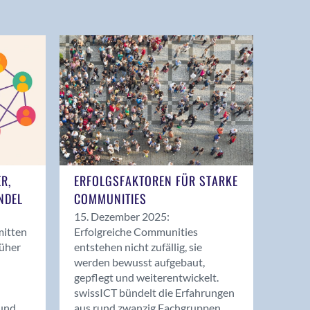
ER,
ERFOLGSFAKTOREN FÜR STARKE
NDEL
COMMUNITIES
15. Dezember 2025:
mitten
Erfolgreiche Communities
rüher
entstehen nicht zufällig, sie
werden bewusst aufgebaut,
gepflegt und weiterentwickelt.
swissICT bündelt die Erfahrungen
und
aus rund zwanzig Fachgruppen.