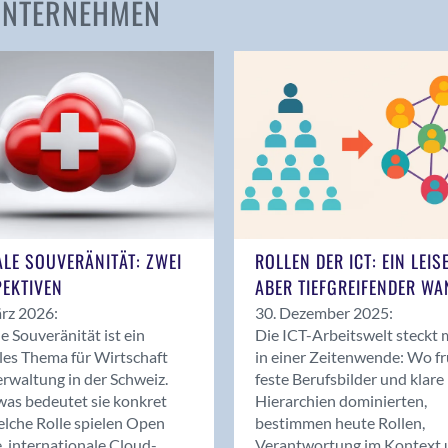
 UNTERNEHMEN
Amden
Andelfingen
Anwil
Appenzell
Au SG
Baar
Baden
Balsthal
Balzers
ALE SOUVERÄNITÄT: ZWEI
ROLLEN DER ICT: EIN LEIS
Basel
EKTIVEN
ABER TIEFGREIFENDER WA
Bassersdorf
rz 2026:
30. Dezember 2025:
Belp
le Souveränität ist ein
Die ICT-Arbeitswelt steckt 
Bendern
les Thema für Wirtschaft
in einer Zeitenwende: Wo f
Benken (SG)
rwaltung in der Schweiz.
feste Berufsbilder und klare
as bedeutet sie konkret
Hierarchien dominierten,
Bergdietikon
lche Rolle spielen Open
bestimmen heute Rollen,
Berlin
, internationale Cloud-
Verantwortung im Kontext 