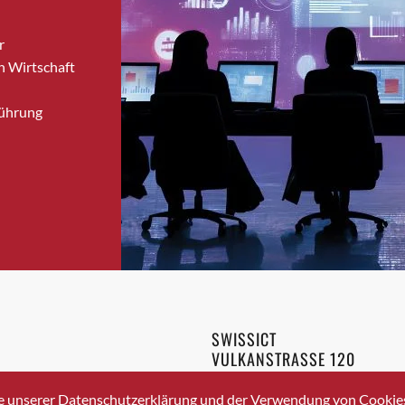
Bronschhofen
r
Brugg
n Wirtschaft
Brugg AG
Brütten
Führung
Bubendorf
Bubikon
Buchs (SG)
Burgdorf
Bäretswil
Bülach
Cazis
Cham
Chur
SWISSICT
Crissier
VULKANSTRASSE 120
Davos Platz
8048 ZURICH
3 336 40 20
Davos Platz 1
e unserer Datenschutzerklärung und der Verwendung von Cookies 