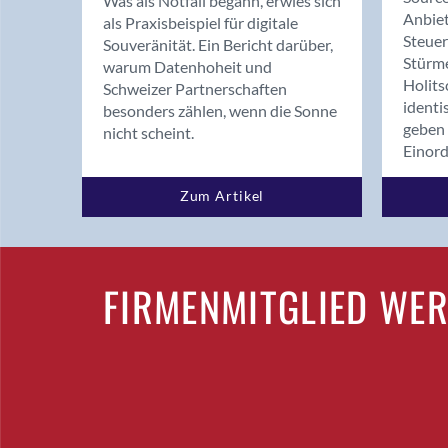
Was als Notfall begann, erwies sich
Anbiet
als Praxisbeispiel für digitale
Steue
Souveränität. Ein Bericht darüber,
Stürm
warum Datenhoheit und
Holits
Schweizer Partnerschaften
identi
besonders zählen, wenn die Sonne
geben 
nicht scheint.
Einor
Zum Artikel
FIRMENMITGLIED WE