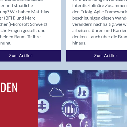
Bern
er und staatliche
interdisziplinäre Zusammen
Bern - Liebefeld
rung? Wir haben Matthias
den Erfolg. Agile Framework
er (BFH) und Marc
beschleunigen diesen Wand
Bern 15
cher (Microsoft Schweiz)
verändern nachhaltig, wie w
Bern 22
sche Fragen gestellt und
arbeiten, führen und Karrie
Bern 65
beiden Raum für ihre
denken – auch über die Bra
Bern 9
dnung.
hinaus.
Bern-Zollikofen
Zum Artikel
Zum Artikel
Biel/Bienne
Binningen
Birsfelden
Bolligen
RDEN
Bonaduz
Bonstetten
Bottighofen
Bremgarten bei Bern
Brig
Brig-Glis