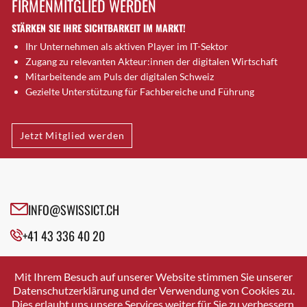
FIRMENMITGLIED WERDEN
Brugg AG
STÄRKEN SIE IHRE SICHTBARKEIT IM MARKT!
Brütten
Ihr Unternehmen als aktiven Player im IT-Sektor
Bubendorf
Zugang zu relevanten Akteur:innen der digitalen Wirtschaft
Bubikon
Mitarbeitende am Puls der digitalen Schweiz
Buchs (SG)
Gezielte Unterstützung für Fachbereiche und Führung
Burgdorf
Bäretswil
Jetzt Mitglied werden
Bülach
Cazis
Cham
Chur
INFO@SWISSICT.CH
Crissier
+41 43 336 40 20
Davos Platz
Davos Platz 1
SWISSICT
VULKANSTRASSE 120
Dierikon
Mit Ihrem Besuch auf unserer Website stimmen Sie unserer
8048 ZURICH
Datenschutzerklärung und der Verwendung von Cookies zu.
Dietikon
Dies erlaubt uns unsere Services weiter für Sie zu verbessern.