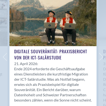
Anwil
Appenzell
Au SG
Baar
Baden
Balsthal
Balzers
Basel
DIGITALE SOUVERÄNITÄT: PRAXISBERICHT
D
VON DER ICT-SALÄRSTUDIE
P
Bassersdorf
Belp
21. April 2026:
3
Ende 2024 erforderte die Geschäftsaufgabe
D
Bendern
gt
eines Dienstleisters die kurzfristige Migration
f
Benken (SG)
der ICT-Salärstudie. Was als Notfall begann,
D
Bergdietikon
erwies sich als Praxisbeispiel für digitale
R
Berlin
Souveränität. Ein Bericht darüber, warum
C
Datenhoheit und Schweizer Partnerschaften
h
Bern
besonders zählen, wenn die Sonne nicht scheint.
H
Bern - Liebefeld
F