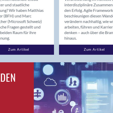
Bern
er und staatliche
interdisziplinäre Zusammen
Bern - Liebefeld
rung? Wir haben Matthias
den Erfolg. Agile Framework
er (BFH) und Marc
beschleunigen diesen Wand
Bern 15
cher (Microsoft Schweiz)
verändern nachhaltig, wie w
Bern 22
sche Fragen gestellt und
arbeiten, führen und Karrie
Bern 65
beiden Raum für ihre
denken – auch über die Bra
Bern 9
dnung.
hinaus.
Bern-Zollikofen
Zum Artikel
Zum Artikel
Biel/Bienne
Binningen
Birsfelden
Bolligen
RDEN
Bonaduz
Bonstetten
Bottighofen
Bremgarten bei Bern
Brig
Brig-Glis