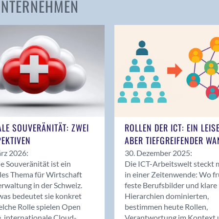
 UNTERNEHMEN
Amden
Andelfingen
Anwil
Appenzell
Au SG
Baar
Baden
Balsthal
Balzers
ALE SOUVERÄNITÄT: ZWEI
ROLLEN DER ICT: EIN LEIS
Basel
EKTIVEN
ABER TIEFGREIFENDER WA
Bassersdorf
rz 2026:
30. Dezember 2025:
Belp
le Souveränität ist ein
Die ICT-Arbeitswelt steckt 
Bendern
les Thema für Wirtschaft
in einer Zeitenwende: Wo f
Benken (SG)
rwaltung in der Schweiz.
feste Berufsbilder und klare
as bedeutet sie konkret
Hierarchien dominierten,
Bergdietikon
lche Rolle spielen Open
bestimmen heute Rollen,
Berlin
, internationale Cloud-
Verantwortung im Kontext 