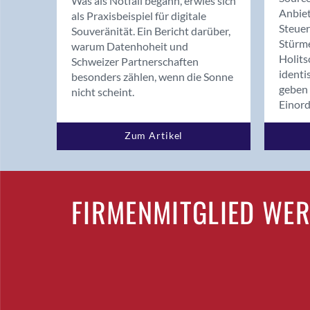
Was als Notfall begann, erwies sich
Anbiet
als Praxisbeispiel für digitale
Steue
Souveränität. Ein Bericht darüber,
Stürm
warum Datenhoheit und
Holits
Schweizer Partnerschaften
identi
besonders zählen, wenn die Sonne
geben 
nicht scheint.
Einor
Zum Artikel
FIRMENMITGLIED WE