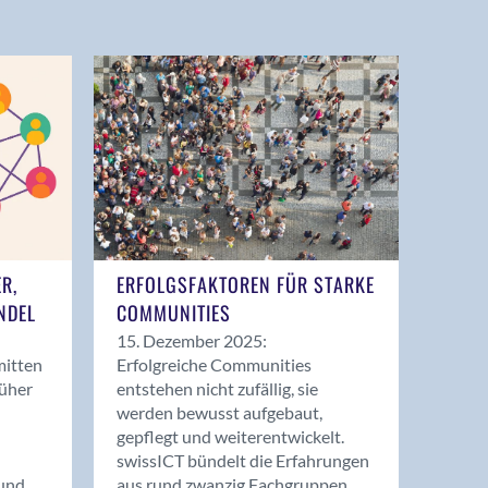
ER,
ERFOLGSFAKTOREN FÜR STARKE
NDEL
COMMUNITIES
15. Dezember 2025:
mitten
Erfolgreiche Communities
rüher
entstehen nicht zufällig, sie
werden bewusst aufgebaut,
gepflegt und weiterentwickelt.
swissICT bündelt die Erfahrungen
und
aus rund zwanzig Fachgruppen.