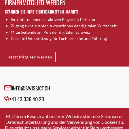
FIRMENMITGLIED WERDEN
Brugg AG
STÄRKEN SIE IHRE SICHTBARKEIT IM MARKT!
Brütten
Ihr Unternehmen als aktiven Player im IT-Sektor
Bubendorf
Zugang zu relevanten Akteur:innen der digitalen Wirtschaft
Bubikon
Mitarbeitende am Puls der digitalen Schweiz
Buchs (SG)
Gezielte Unterstützung für Fachbereiche und Führung
Burgdorf
Bäretswil
Jetzt Mitglied werden
Bülach
Cazis
Cham
Chur
INFO@SWISSICT.CH
Crissier
+41 43 336 40 20
Davos Platz
Davos Platz 1
SWISSICT
VULKANSTRASSE 120
Dierikon
Mit Ihrem Besuch auf unserer Website stimmen Sie unserer
8048 ZURICH
Datenschutzerklärung und der Verwendung von Cookies zu.
Dietikon
Dies erlaubt uns unsere Services weiter für Sie zu verbessern.