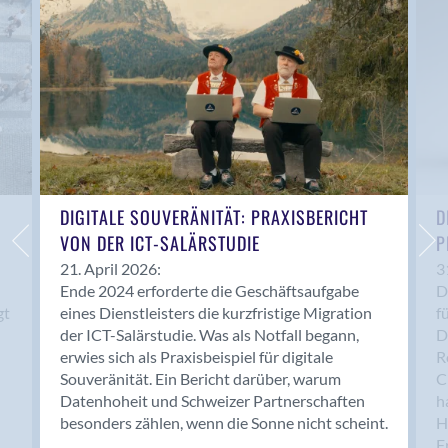
Anwil
Appenzell
Au SG
Baar
Baden
Balsthal
Balzers
Basel
DIGITALE SOUVERÄNITÄT: PRAXISBERICHT
D
VON DER ICT-SALÄRSTUDIE
P
Bassersdorf
Belp
21. April 2026:
3
Ende 2024 erforderte die Geschäftsaufgabe
D
Bendern
gt
eines Dienstleisters die kurzfristige Migration
f
Benken (SG)
der ICT-Salärstudie. Was als Notfall begann,
D
Bergdietikon
erwies sich als Praxisbeispiel für digitale
R
Berlin
Souveränität. Ein Bericht darüber, warum
C
Datenhoheit und Schweizer Partnerschaften
h
Bern
besonders zählen, wenn die Sonne nicht scheint.
H
Bern - Liebefeld
F