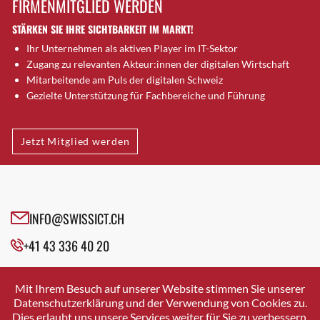
FIRMENMITGLIED WERDEN
Brugg AG
STÄRKEN SIE IHRE SICHTBARKEIT IM MARKT!
Brütten
Ihr Unternehmen als aktiven Player im IT-Sektor
Bubendorf
Zugang zu relevanten Akteur:innen der digitalen Wirtschaft
Bubikon
Mitarbeitende am Puls der digitalen Schweiz
Buchs (SG)
Gezielte Unterstützung für Fachbereiche und Führung
Burgdorf
Bäretswil
Jetzt Mitglied werden
Bülach
Cazis
Cham
Chur
INFO@SWISSICT.CH
Crissier
+41 43 336 40 20
Davos Platz
Davos Platz 1
SWISSICT
VULKANSTRASSE 120
Dierikon
Mit Ihrem Besuch auf unserer Website stimmen Sie unserer
8048 ZURICH
Datenschutzerklärung und der Verwendung von Cookies zu.
Dietikon
Dies erlaubt uns unsere Services weiter für Sie zu verbessern.