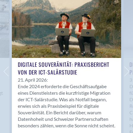
Anwil
Appenzell
Au SG
Baar
Baden
Balsthal
Balzers
Basel
DIGITALE SOUVERÄNITÄT: PRAXISBERICHT
D
VON DER ICT-SALÄRSTUDIE
P
Bassersdorf
Belp
21. April 2026:
3
Ende 2024 erforderte die Geschäftsaufgabe
D
Bendern
gt
eines Dienstleisters die kurzfristige Migration
f
Benken (SG)
der ICT-Salärstudie. Was als Notfall begann,
D
Bergdietikon
erwies sich als Praxisbeispiel für digitale
R
Berlin
Souveränität. Ein Bericht darüber, warum
C
Datenhoheit und Schweizer Partnerschaften
h
Bern
besonders zählen, wenn die Sonne nicht scheint.
H
Bern - Liebefeld
F