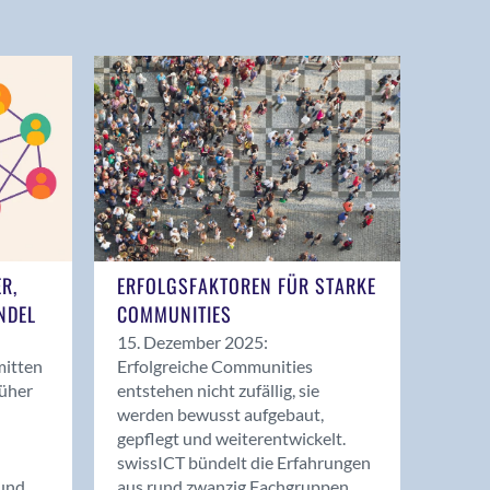
ER,
ERFOLGSFAKTOREN FÜR STARKE
NDEL
COMMUNITIES
15. Dezember 2025:
mitten
Erfolgreiche Communities
rüher
entstehen nicht zufällig, sie
werden bewusst aufgebaut,
gepflegt und weiterentwickelt.
swissICT bündelt die Erfahrungen
und
aus rund zwanzig Fachgruppen.