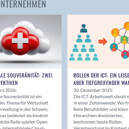
 UNTERNEHMEN
Amden
Andelfingen
Anwil
Appenzell
Au SG
Baar
Baden
Balsthal
Balzers
ALE SOUVERÄNITÄT: ZWEI
ROLLEN DER ICT: EIN LEIS
Basel
EKTIVEN
ABER TIEFGREIFENDER WA
Bassersdorf
rz 2026:
30. Dezember 2025:
Belp
le Souveränität ist ein
Die ICT-Arbeitswelt steckt 
Bendern
les Thema für Wirtschaft
in einer Zeitenwende: Wo f
Benken (SG)
rwaltung in der Schweiz.
feste Berufsbilder und klare
as bedeutet sie konkret
Hierarchien dominierten,
Bergdietikon
lche Rolle spielen Open
bestimmen heute Rollen,
Berlin
, internationale Cloud-
Verantwortung im Kontext 