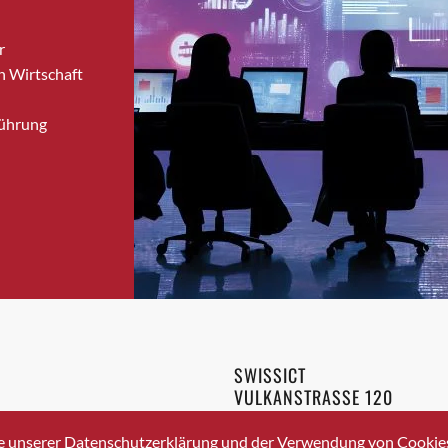
Bronschhofen
r
Brugg
n Wirtschaft
Brugg AG
Brütten
Führung
Bubendorf
Bubikon
Buchs (SG)
Burgdorf
Bäretswil
Bülach
Cazis
Cham
Chur
SWISSICT
Crissier
VULKANSTRASSE 120
Davos Platz
8048 ZURICH
3 336 40 20
Davos Platz 1
e unserer Datenschutzerklärung und der Verwendung von Cookies 