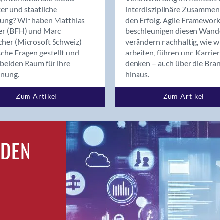
Bern
er und staatliche
interdisziplinäre Zusammen
Bern - Liebefeld
rung? Wir haben Matthias
den Erfolg. Agile Framework
er (BFH) und Marc
beschleunigen diesen Wand
Bern 15
cher (Microsoft Schweiz)
verändern nachhaltig, wie w
Bern 22
sche Fragen gestellt und
arbeiten, führen und Karrie
Bern 65
beiden Raum für ihre
denken – auch über die Bra
Bern 9
dnung.
hinaus.
Bern-Zollikofen
Zum Artikel
Zum Artikel
Biel/Bienne
Binningen
Birsfelden
Bolligen
RDEN
Bonaduz
Bonstetten
Bottighofen
Bremgarten bei Bern
Brig
Brig-Glis