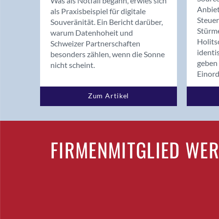
Was als Notfall begann, erwies sich
Anbiet
als Praxisbeispiel für digitale
Steue
Souveränität. Ein Bericht darüber,
Stürm
warum Datenhoheit und
Holits
Schweizer Partnerschaften
identi
besonders zählen, wenn die Sonne
geben 
nicht scheint.
Einor
Zum Artikel
FIRMENMITGLIED WE