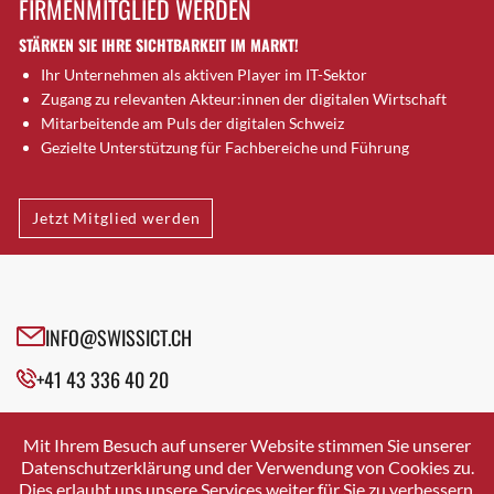
FIRMENMITGLIED WERDEN
Brugg AG
STÄRKEN SIE IHRE SICHTBARKEIT IM MARKT!
Brütten
Ihr Unternehmen als aktiven Player im IT-Sektor
Bubendorf
Zugang zu relevanten Akteur:innen der digitalen Wirtschaft
Bubikon
Mitarbeitende am Puls der digitalen Schweiz
Buchs (SG)
Gezielte Unterstützung für Fachbereiche und Führung
Burgdorf
Bäretswil
Jetzt Mitglied werden
Bülach
Cazis
Cham
Chur
INFO@SWISSICT.CH
Crissier
+41 43 336 40 20
Davos Platz
Davos Platz 1
SWISSICT
VULKANSTRASSE 120
Dierikon
Mit Ihrem Besuch auf unserer Website stimmen Sie unserer
8048 ZURICH
Datenschutzerklärung und der Verwendung von Cookies zu.
Dietikon
Dies erlaubt uns unsere Services weiter für Sie zu verbessern.