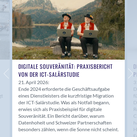
Anwil
Appenzell
Au SG
Baar
Baden
Balsthal
Balzers
Basel
DIGITALE SOUVERÄNITÄT: PRAXISBERICHT
D
VON DER ICT-SALÄRSTUDIE
P
Bassersdorf
Belp
21. April 2026:
3
Ende 2024 erforderte die Geschäftsaufgabe
D
Bendern
gt
eines Dienstleisters die kurzfristige Migration
f
Benken (SG)
der ICT-Salärstudie. Was als Notfall begann,
D
Bergdietikon
erwies sich als Praxisbeispiel für digitale
R
Berlin
Souveränität. Ein Bericht darüber, warum
C
Datenhoheit und Schweizer Partnerschaften
h
Bern
besonders zählen, wenn die Sonne nicht scheint.
H
Bern - Liebefeld
F