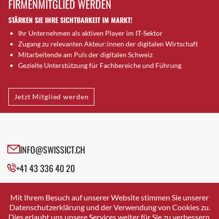
FIRMENMITGLIED WERDEN
Brugg AG
STÄRKEN SIE IHRE SICHTBARKEIT IM MARKT!
Brütten
Ihr Unternehmen als aktiven Player im IT-Sektor
Bubendorf
Zugang zu relevanten Akteur:innen der digitalen Wirtschaft
Bubikon
Mitarbeitende am Puls der digitalen Schweiz
Buchs (SG)
Gezielte Unterstützung für Fachbereiche und Führung
Burgdorf
Bäretswil
Jetzt Mitglied werden
Bülach
Cazis
Cham
Chur
INFO@SWISSICT.CH
Crissier
+41 43 336 40 20
Davos Platz
Davos Platz 1
SWISSICT
VULKANSTRASSE 120
Dierikon
Mit Ihrem Besuch auf unserer Website stimmen Sie unserer
8048 ZURICH
Datenschutzerklärung und der Verwendung von Cookies zu.
Dietikon
Dies erlaubt uns unsere Services weiter für Sie zu verbessern.