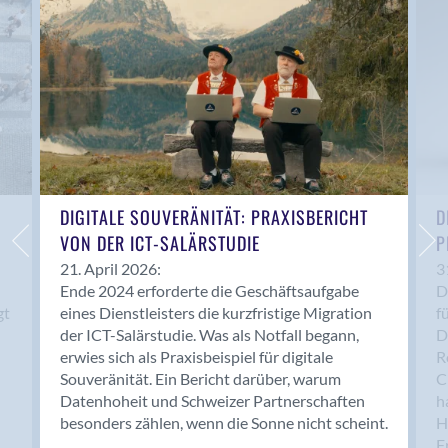
Anwil
Appenzell
Au SG
Baar
Baden
Balsthal
Balzers
Basel
DIGITALE SOUVERÄNITÄT: PRAXISBERICHT
D
VON DER ICT-SALÄRSTUDIE
P
Bassersdorf
Belp
21. April 2026:
3
Ende 2024 erforderte die Geschäftsaufgabe
D
Bendern
gt
eines Dienstleisters die kurzfristige Migration
f
Benken (SG)
der ICT-Salärstudie. Was als Notfall begann,
D
Bergdietikon
erwies sich als Praxisbeispiel für digitale
R
Berlin
Souveränität. Ein Bericht darüber, warum
C
Datenhoheit und Schweizer Partnerschaften
h
Bern
besonders zählen, wenn die Sonne nicht scheint.
H
Bern - Liebefeld
F