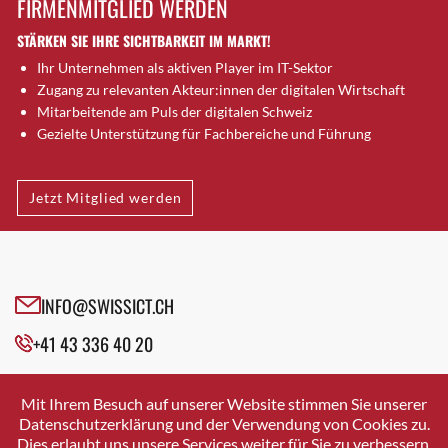
FIRMENMITGLIED WERDEN
Brütten
STÄRKEN SIE IHRE SICHTBARKEIT IM MARKT!
Bubendorf
Ihr Unternehmen als aktiven Player im IT-Sektor
Bubikon
Zugang zu relevanten Akteur:innen der digitalen Wirtschaft
Buchs (SG)
Mitarbeitende am Puls der digitalen Schweiz
Burgdorf
Gezielte Unterstützung für Fachbereiche und Führung
Bäretswil
Bülach
Jetzt Mitglied werden
Cazis
Cham
Chur
Crissier
INFO@SWISSICT.CH
Davos Platz
+41 43 336 40 20
Davos Platz 1
Dierikon
SWISSICT
VULKANSTRASSE 120
Dietikon
Mit Ihrem Besuch auf unserer Website stimmen Sie unserer
8048 ZURICH
Datenschutzerklärung und der Verwendung von Cookies zu.
Dietlikon
Dies erlaubt uns unsere Services weiter für Sie zu verbessern.